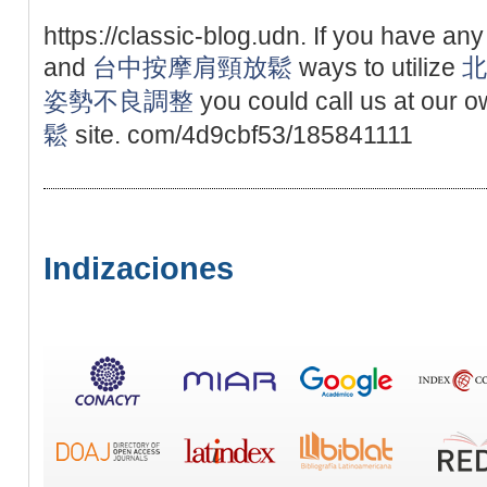
https://classic-blog.udn. If you have an
and
台中按摩肩頸放鬆
ways to utilize
北
姿勢不良調整
you could call us at our
鬆
site. com/4d9cbf53/185841111
Indizaciones