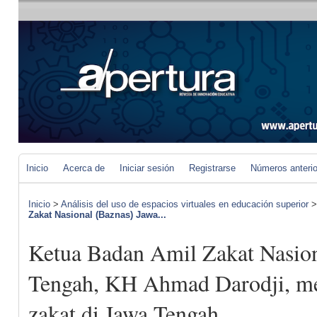
Inicio
Acerca de
Iniciar sesión
Registrarse
Números anteri
Inicio
>
Análisis del uso de espacios virtuales en educación superior
Zakat Nasional (Baznas) Jawa...
Ketua Badan Amil Zakat Nasion
Tengah, KH Ahmad Darodji, me
zakat di Jawa Tengah