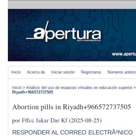
Inicio
Acerca de
Iniciar sesión
Registrarse
Números anteri
Inicio
>
Análisis del uso de espacios virtuales en educación superior
Riyadh+966572737505
Abortion pills in Riyadh+966572737505
por
Fffcc Jakar Dar Kf
(2025-08-25)
RESPONDER AL CORREO ELECTRÃ³NICO