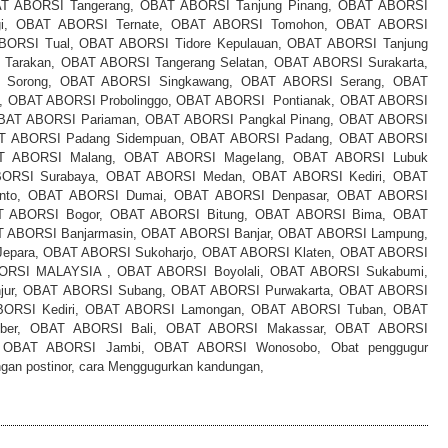
T ABORSI Tangerang, OBAT ABORSI Tanjung Pinang, OBAT ABORSI
ggi, OBAT ABORSI Ternate, OBAT ABORSI Tomohon, OBAT ABORSI
BORSI Tual, OBAT ABORSI Tidore Kepulauan, OBAT ABORSI Tanjung
 Tarakan, OBAT ABORSI Tangerang Selatan, OBAT ABORSI Surakarta,
Sorong, OBAT ABORSI Singkawang, OBAT ABORSI Serang, OBAT
, OBAT ABORSI Probolinggo, OBAT ABORSI Pontianak, OBAT ABORSI
BAT ABORSI Pariaman, OBAT ABORSI Pangkal Pinang, OBAT ABORSI
AT ABORSI Padang Sidempuan, OBAT ABORSI Padang, OBAT ABORSI
T ABORSI Malang, OBAT ABORSI Magelang, OBAT ABORSI Lubuk
BORSI Surabaya, OBAT ABORSI Medan, OBAT ABORSI Kediri, OBAT
nto, OBAT ABORSI Dumai, OBAT ABORSI Denpasar, OBAT ABORSI
AT ABORSI Bogor, OBAT ABORSI Bitung, OBAT ABORSI Bima, OBAT
 ABORSI Banjarmasin, OBAT ABORSI Banjar, OBAT ABORSI Lampung,
epara, OBAT ABORSI Sukoharjo, OBAT ABORSI Klaten, OBAT ABORSI
ORSI MALAYSIA , OBAT ABORSI Boyolali, OBAT ABORSI Sukabumi,
jur, OBAT ABORSI Subang, OBAT ABORSI Purwakarta, OBAT ABORSI
BORSI Kediri, OBAT ABORSI Lamongan, OBAT ABORSI Tuban, OBAT
ber, OBAT ABORSI Bali, OBAT ABORSI Makassar, OBAT ABORSI
n, OBAT ABORSI Jambi, OBAT ABORSI Wonosobo, Obat penggugur
ngan postinor, cara Menggugurkan kandungan,