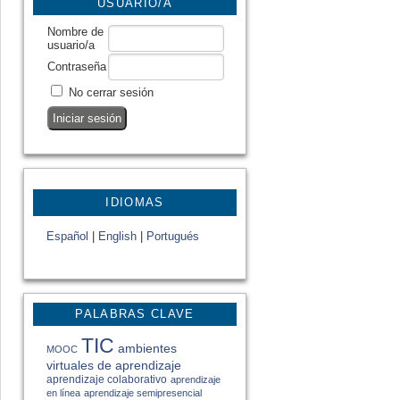
USUARIO/A
Nombre de
usuario/a
Contraseña
No cerrar sesión
IDIOMAS
Español
|
English
|
Portugués
PALABRAS CLAVE
TIC
ambientes
MOOC
virtuales de aprendizaje
aprendizaje colaborativo
aprendizaje
en línea
aprendizaje semipresencial