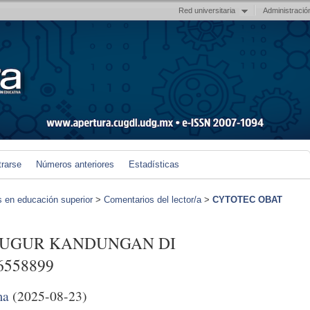
Red universitaria
Administració
trarse
Números anteriores
Estadísticas
s en educación superior
>
Comentarios del lector/a
>
CYTOTEC OBAT
GUGUR KANDUNGAN DI
558899
ma
(2025-08-23)