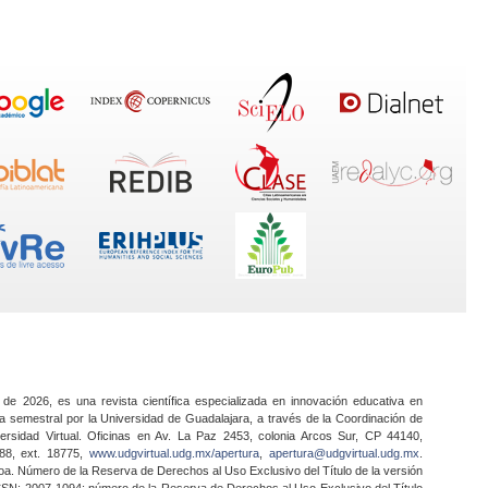
 de 2026, es una revista científica especializada en innovación educativa en
a semestral por la Universidad de Guadalajara, a través de la Coordinación de
ersidad Virtual. Oficinas en Av. La Paz 2453, colonia Arcos Sur, CP 44140,
888, ext. 18775,
www.udgvirtual.udg.mx/apertura
,
apertura@udgvirtual.udg.mx
.
a. Número de la Reserva de Derechos al Uso Exclusivo del Título de la versión
SSN: 2007-1094; número de la Reserva de Derechos al Uso Exclusivo del Título