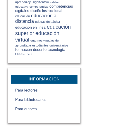
aprendizaje significativo
calidad
competencias
educativa
competencias
digitales
diseño instruccional
educación a
educación
distancia
educación básica
educación
educación en línea
educación
superior
virtual
entornos virtuales de
estudiantes universitarios
aprendizaje
formación docente
tecnología
educativa
INFORMACIÓN
Para lectores
Para bibliotecarios
Para autores