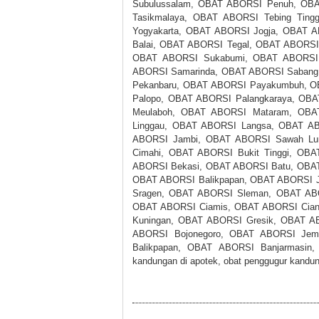
Subulussalam, OBAT ABORSI Penuh, OBA
Tasikmalaya, OBAT ABORSI Tebing Tin
Yogyakarta, OBAT ABORSI Jogja, OBAT A
Balai, OBAT ABORSI Tegal, OBAT ABORSI
OBAT ABORSI Sukabumi, OBAT ABORSI 
ABORSI Samarinda, OBAT ABORSI Sabang
Pekanbaru, OBAT ABORSI Payakumbuh, O
Palopo, OBAT ABORSI Palangkaraya, OB
Meulaboh, OBAT ABORSI Mataram, OBA
Linggau, OBAT ABORSI Langsa, OBAT A
ABORSI Jambi, OBAT ABORSI Sawah Lu
Cimahi, OBAT ABORSI Bukit Tinggi, OB
ABORSI Bekasi, OBAT ABORSI Batu, OBAT
OBAT ABORSI Balikpapan, OBAT ABORSI J
Sragen, OBAT ABORSI Sleman, OBAT AB
OBAT ABORSI Ciamis, OBAT ABORSI Cian
Kuningan, OBAT ABORSI Gresik, OBAT A
ABORSI Bojonegoro, OBAT ABORSI Jem
Balikpapan, OBAT ABORSI Banjarmasi
kandungan di apotek, obat penggugur kandu