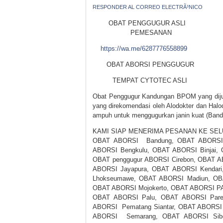
RESPONDER AL CORREO ELECTRÃ³NICO
OBAT PENGGUGUR ASLI
PEMESANAN
https://wa.me/6287776558899
OBAT ABORSI PENGGU
TEMPAT CYTOTEC ASLI
Obat Penggugur Kandungan BPOM yang dijual
yang direkomendasi oleh Alodokter dan Halo
ampuh untuk menggugurkan janin kuat (Bande
KAMI SIAP MENERIMA PESANAN KE SELU
OBAT ABORSI Bandung, OBAT ABORSI 
ABORSI Bengkulu, OBAT ABORSI Binjai, 
OBAT penggugur ABORSI Cirebon, OBAT A
ABORSI Jayapura, OBAT ABORSI Kendar
Lhokseumawe, OBAT ABORSI Madiun, OB
OBAT ABORSI Mojokerto, OBAT ABORSI P
OBAT ABORSI Palu, OBAT ABORSI Pare
ABORSI Pematang Siantar, OBAT ABORSI 
ABORSI Semarang, OBAT ABORSI Sib