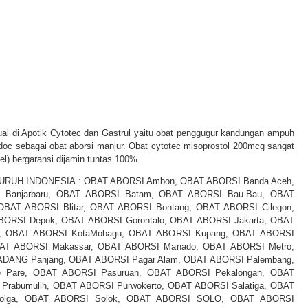
GUR
 di Apotik Cytotec dan Gastrul yaitu obat penggugur kandungan ampuh
doc sebagai obat aborsi manjur. Obat cytotec misoprostol 200mcg sangat
l) bergaransi dijamin tuntas 100%.
RUH INDONESIA : OBAT ABORSI Ambon, OBAT ABORSI Banda Aceh,
Banjarbaru, OBAT ABORSI Batam, OBAT ABORSI Bau-Bau, OBAT
OBAT ABORSI Blitar, OBAT ABORSI Bontang, OBAT ABORSI Cilegon,
BORSI Depok, OBAT ABORSI Gorontalo, OBAT ABORSI Jakarta, OBAT
i, OBAT ABORSI KotaMobagu, OBAT ABORSI Kupang, OBAT ABORSI
AT ABORSI Makassar, OBAT ABORSI Manado, OBAT ABORSI Metro,
ADANG Panjang, OBAT ABORSI Pagar Alam, OBAT ABORSI Palembang,
 Pare, OBAT ABORSI Pasuruan, OBAT ABORSI Pekalongan, OBAT
Prabumulih, OBAT ABORSI Purwokerto, OBAT ABORSI Salatiga, OBAT
olga, OBAT ABORSI Solok, OBAT ABORSI SOLO, OBAT ABORSI