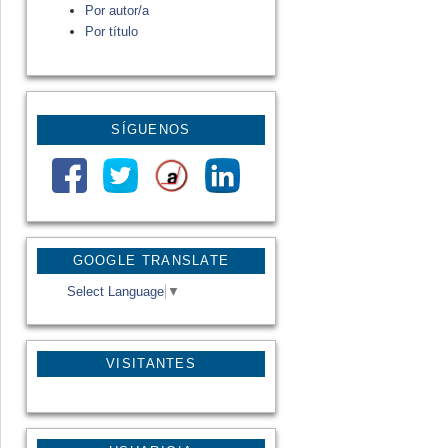
Por autor/a
Por título
SÍGUENOS
GOOGLE TRANSLATE
Select Language
▼
VISITANTES