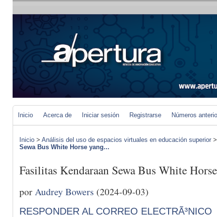
Inicio
Acerca de
Iniciar sesión
Registrarse
Números anteri
Inicio
>
Análisis del uso de espacios virtuales en educación superior
Sewa Bus White Horse yang...
Fasilitas Kendaraan Sewa Bus White Horse
por
Audrey Bowers
(2024-09-03)
RESPONDER AL CORREO ELECTRÃ³NICO