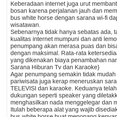
Keberadaan internet juga urut memban
bosan karena perjalanan jauh dan mema
bus white horse dengan sarana wi-fi da
wisatawan.
Sebenarnya tidak hanya sebatas ada, t
kualitas internet mumpuni dan anti lemot
penumpang akan merasa puas dan bis
dengan maksimal. Rata-rata ketersediaa
yang dikenakan biaya penambahan nam
Sarana Hiburan Tv dan Karaoke)
Agar penumpang semakin tidak mudah b
pariwisata juga kerap meneruskan sara
TELEVISI dan karaoke. Keduanya telah 
dukungan seperti speaker yang diletakk
menghasilkan nada menggelegar dan m
Itulah beberapa alat yang wajib dised
bus white horse buat menopang keny