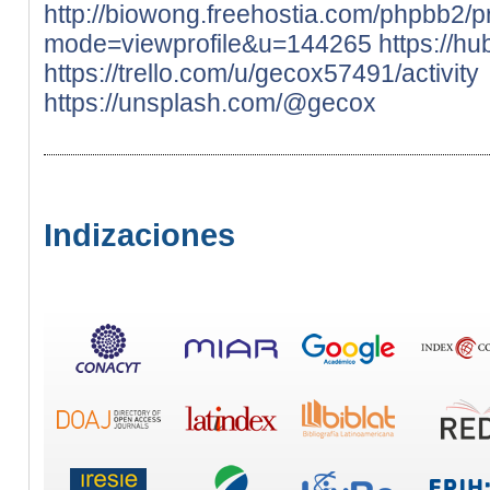
http://biowong.freehostia.com/phpbb2/pr
mode=viewprofile&u=144265
https://h
https://trello.com/u/gecox57491/activity
https://unsplash.com/@gecox
Indizaciones