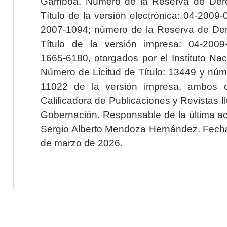
Gamboa. Número de la Reserva de Dere
Título de la versión electrónica: 04-200
2007-1094; número de la Reserva de Der
Título de la versión impresa: 04-200
1665-6180, otorgados por el Instituto Nac
Número de Licitud de Título: 13449 y núme
11022 de la versión impresa, ambos o
Calificadora de Publicaciones y Revistas I
Gobernación. Responsable de la última ac
Sergio Alberto Mendoza Hernández. Fecha 
de marzo de 2026.