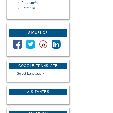
Por autor/a
Por título
SÍGUENOS
GOOGLE TRANSLATE
Select Language
▼
VISITANTES