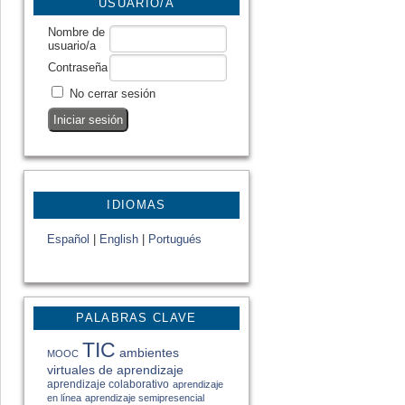
USUARIO/A
Nombre de
usuario/a
Contraseña
No cerrar sesión
IDIOMAS
Español
|
English
|
Portugués
PALABRAS CLAVE
TIC
ambientes
MOOC
virtuales de aprendizaje
aprendizaje colaborativo
aprendizaje
en línea
aprendizaje semipresencial