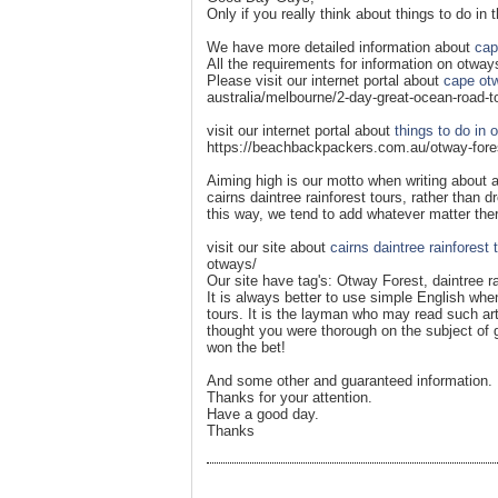
Only if you really think about things to do in
We have more detailed information about
cap
All the requirements for information on otway
Please visit our internet portal about
cape otw
australia/melbourne/2-day-great-ocean-road-to
visit our internet portal about
things to do in 
https://beachbackpackers.com.au/otway-fore
Aiming high is our motto when writing about a
cairns daintree rainforest tours, rather than 
this way, we tend to add whatever matter there
visit our site about
cairns daintree rainforest 
otways/
Our site have tag's: Otway Forest, daintree ra
It is always better to use simple English when 
tours. It is the layman who may read such artic
thought you were thorough on the subject of g
won the bet!
And some other and guaranteed information.
Thanks for your attention.
Have a good day.
Thanks