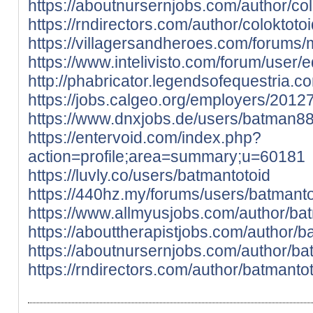
https://aboutnursernjobs.com/author/col
https://rndirectors.com/author/coloktotoi
https://villagersandheroes.com/forums
https://www.intelivisto.com/forum/user
http://phabricator.legendsofequestria.c
https://jobs.calgeo.org/employers/2012
https://www.dnxjobs.de/users/batman8
https://entervoid.com/index.php?
action=profile;area=summary;u=60181
https://luvly.co/users/batmantotoid
https://440hz.my/forums/users/batmanto
https://www.allmyusjobs.com/author/bat
https://abouttherapistjobs.com/author/b
https://aboutnursernjobs.com/author/ba
https://rndirectors.com/author/batmantot