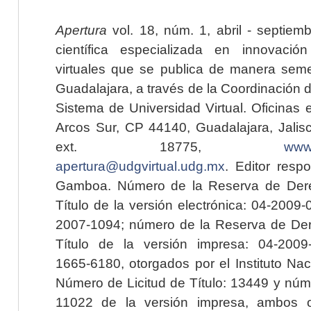
Apertura
vol. 18, núm. 1, abril - septiem
científica especializada en innovaci
virtuales que se publica de manera seme
Guadalajara, a través de la Coordinación 
Sistema de Universidad Virtual. Oficinas 
Arcos Sur, CP 44140, Guadalajara, Jalisc
ext. 18775,
www.
apertura@udgvirtual.udg.mx
. Editor resp
Gamboa. Número de la Reserva de Dere
Título de la versión electrónica: 04-200
2007-1094; número de la Reserva de Der
Título de la versión impresa: 04-200
1665-6180, otorgados por el Instituto Nac
Número de Licitud de Título: 13449 y núme
11022 de la versión impresa, ambos o