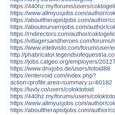
https://440hz.my/forums/users/coktogeli
https://www.allmyusjobs.com/author/cok
https://abouttherapistjobs.com/author/co
https://aboutnursernjobs.com/author/cok
https://rndirectors.com/author/coktogeli
https://villagersandheroes.com/forums
https://www.intelivisto.com/forum/user
http://phabricator.legendsofequestria.co
https://jobs.calgeo.org/employers/2012
https://www.dnxjobs.de/users/totoid88
https://entervoid.com/index.php?
action=profile;area=summary;u=60182
https://luvly.co/users/coloktotoid
https://440hz.my/forums/users/coloktoto
https://www.allmyusjobs.com/author/col
https://abouttherapistjobs.com/author/co