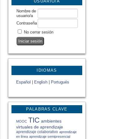
USUARIO/A
Nombre de
usuario/a
Contraseña
No cerrar sesión
IDIOMAS
Español
|
English
|
Portugués
PALABRAS CLAVE
TIC
ambientes
MOOC
virtuales de aprendizaje
aprendizaje colaborativo
aprendizaje
en línea
aprendizaje semipresencial