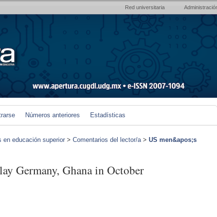
Red universitaria
Administració
trarse
Números anteriores
Estadísticas
s en educación superior
>
Comentarios del lector/a
>
US men&apos;s
lay Germany, Ghana in October