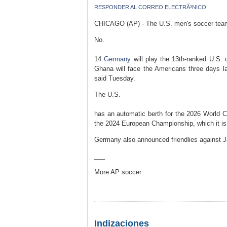
RESPONDER AL CORREO ELECTRÃ³NICO
CHICAGO (AP) - The U.S. men's soccer team 
No.
14
Germany
will play the 13th-ranked U.S. 
Ghana will face the Americans three days l
said Tuesday.
The U.S.
has an automatic berth for the 2026 World 
the 2024 European Championship, which it is
Germany also announced friendlies against J
___
More AP soccer:
Indizaciones