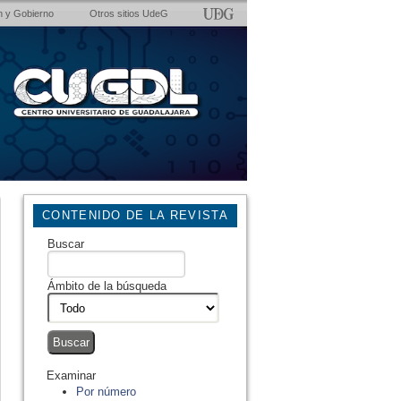
n y Gobierno
Otros sitios UdeG
CONTENIDO DE LA REVISTA
Buscar
Ámbito de la búsqueda
Examinar
Por número