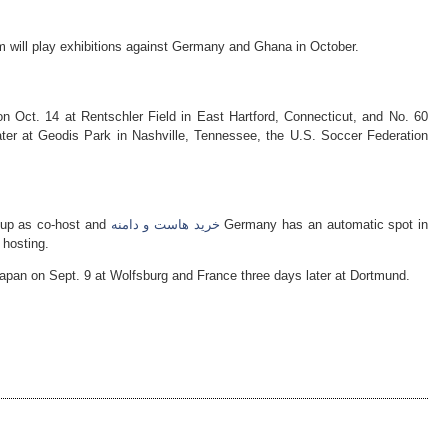
will play exhibitions against Germany and Ghana in October.
on Oct. 14 at Rentschler Field in East Hartford, Connecticut, and No. 60
ater at Geodis Park in Nashville, Tennessee, the U.S. Soccer Federation
Cup as co-host and
خرید هاست و دامنه
Germany has an automatic spot in
 hosting.
apan on Sept. 9 at Wolfsburg and France three days later at Dortmund.