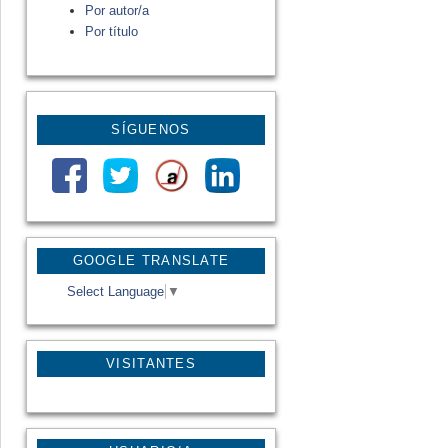
Por autor/a
Por título
SÍGUENOS
GOOGLE TRANSLATE
Select Language
▼
VISITANTES