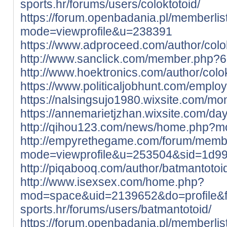
sports.hr/forums/users/coloktotoid/
https://forum.openbadania.pl/memberlis
mode=viewprofile&u=238391
https://www.adproceed.com/author/colok
http://www.sanclick.com/member.php?6
http://www.hoektronics.com/author/colok
https://www.politicaljobhunt.com/emplo
https://nalsingsujo1980.wixsite.com/monn
https://annemarietjzhan.wixsite.com/dayv
http://qihou123.com/news/home.php?
http://empyrethegame.com/forum/membe
mode=viewprofile&u=253504&sid=1d9
http://piqabooq.com/author/batmantotoi
http://www.isexsex.com/home.php?
mod=space&uid=2139652&do=profile&
sports.hr/forums/users/batmantotoid/
https://forum.openbadania.pl/memberlis