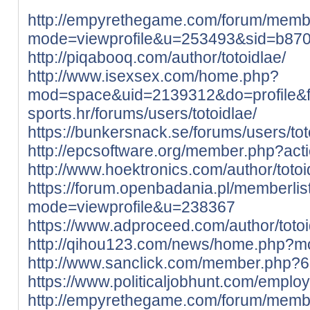
http://empyrethegame.com/forum/membe
mode=viewprofile&u=253493&sid=b870
http://piqabooq.com/author/totoidlae/
http://www.isexsex.com/home.php?
mod=space&uid=2139312&do=profile&
sports.hr/forums/users/totoidlae/
https://bunkersnack.se/forums/users/tot
http://epcsoftware.org/member.php?act
http://www.hoektronics.com/author/totoi
https://forum.openbadania.pl/memberlis
mode=viewprofile&u=238367
https://www.adproceed.com/author/totoi
http://qihou123.com/news/home.php?
http://www.sanclick.com/member.php?6
https://www.politicaljobhunt.com/emplo
http://empyrethegame.com/forum/membe