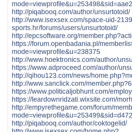
mode=viewprofile&u=253498&sid=aa
http://piqabooq.com/author/unsurtotoid/
http://www.isexsex.com/space-uid-213
sports.hr/forums/users/unsurtotoid/
http://epcsoftware.org/member.php?act
https://forum.openbadania.pl/memberlis
mode=viewprofile&u=238375
http://www.hoektronics.com/author/unsur
https://www.adproceed.com/author/unsu
http://qihou123.com/news/home.php?
http://www.sanclick.com/member.php?6
https://www.politicaljobhunt.com/emplo
https://leardownridzati.wixsite.com/morh
http://empyrethegame.com/forum/membe
mode=viewprofile&u=253499&sid=d47
http://piqabooq.com/author/coktogelid/
http://www.isexsex.com/home.php?