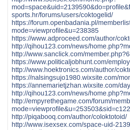
mod=space&uid=2139590&do=profile&
sports.hr/forums/users/coktogelid/
https://forum.openbadania.pl/memberlis
mode=viewprofile&u=238385
https://www.adproceed.com/author/cokt
http://qihou123.com/news/home.php?
http://www.sanclick.com/member.php?6
https://www.politicaljobhunt.com/emplo
http://www.hoektronics.com/author/cokt
https://nalsingsujo1980.wixsite.com/monn
https://annemarietjzhan.wixsite.com/dayv
http://qihou123.com/news/home.php?
http://empyrethegame.com/forum/membe
mode=viewprofile&u=253503&sid=c1
http://piqabooq.com/author/coloktotoid/
http://www.isexsex.com/space-uid-213