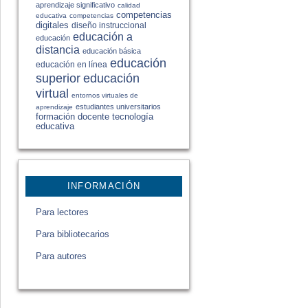
aprendizaje significativo
calidad
competencias
educativa
competencias
digitales
diseño instruccional
educación a
educación
distancia
educación básica
educación
educación en línea
educación
superior
virtual
entornos virtuales de
estudiantes universitarios
aprendizaje
formación docente
tecnología
educativa
INFORMACIÓN
Para lectores
Para bibliotecarios
Para autores