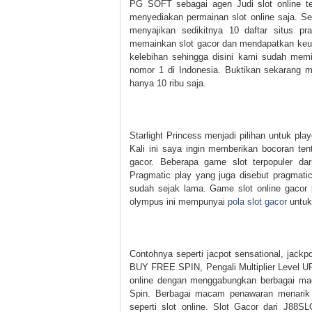
PG SOFT sebagai agen Judi slot online te
menyediakan permainan slot online saja. Se
menyajikan sedikitnya 10 daftar situs pr
memainkan slot gacor dan mendapatkan keu
kelebihan sehingga disini kami sudah memilik
nomor 1 di Indonesia. Buktikan sekarang m
hanya 10 ribu saja.
Starlight Princess menjadi pilihan untuk pl
Kali ini saya ingin memberikan bocoran ten
gacor. Beberapa game slot terpopuler d
Pragmatic play yang juga disebut pragmatic 
sudah sejak lama. Game slot online gacor p
olympus ini mempunyai
pola slot gacor
untuk 
Contohnya seperti jacpot sensational, jack
BUY FREE SPIN, Pengali Multiplier Level U
online dengan menggabungkan berbagai mac
Spin. Berbagai macam penawaran menarik k
seperti slot online. Slot Gacor dari J88SL