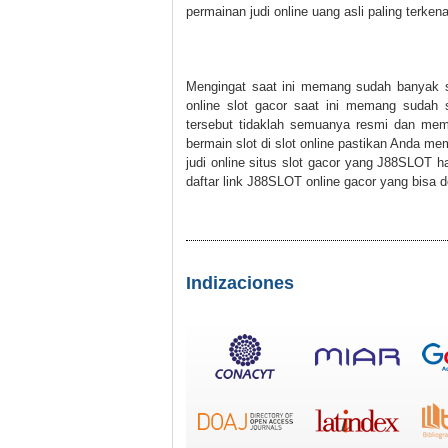
permainan judi online uang asli paling terken
Mengingat saat ini memang sudah banyak se
online slot gacor saat ini memang sudah 
tersebut tidaklah semuanya resmi dan memb
bermain slot di slot online pastikan Anda me
judi online situs slot gacor yang J88SLOT ha
daftar link J88SLOT online gacor yang bisa
Indizaciones