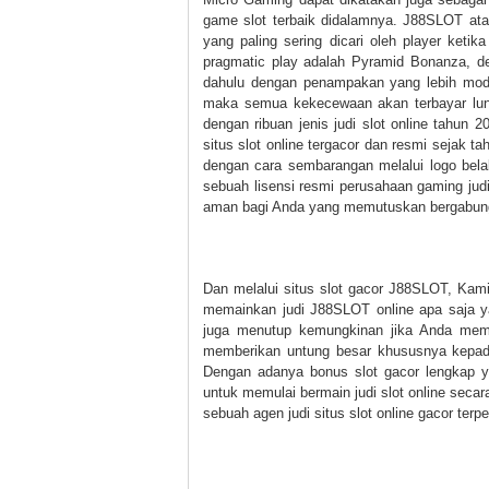
game slot terbaik didalamnya. J88SLOT ata
yang paling sering dicari oleh player ketika
pragmatic play adalah Pyramid Bonanza, 
dahulu dengan penampakan yang lebih mod
maka semua kekecewaan akan terbayar lunas
dengan ribuan jenis judi slot online tahun 2
situs slot online tergacor dan resmi sejak ta
dengan cara sembarangan melalui logo bela
sebuah lisensi resmi perusahaan gaming jud
aman bagi Anda yang memutuskan bergabun
Dan melalui situs slot gacor J88SLOT, Ka
memainkan judi J88SLOT online apa saja ya
juga menutup kemungkinan jika Anda memi
memberikan untung besar khususnya kepada
Dengan adanya bonus slot gacor lengkap
untuk memulai bermain judi slot online sec
sebuah agen judi situs slot online gacor ter