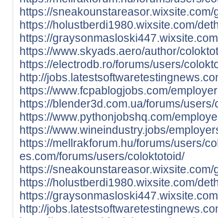
https://sneakounstareasor.wixsite.com/gio
https://holustberdi1980.wixsite.com/deth
https://graysonmasloski447.wixsite.com
https://www.skyads.aero/author/coloktot
https://electrodb.ro/forums/users/colokto
http://jobs.latestsoftwaretestingnews.co
https://www.fcpablogjobs.com/employer
https://blender3d.com.ua/forums/users/c
https://www.pythonjobshq.com/employe
https://www.wineindustry.jobs/employer
https://mellrakforum.hu/forums/users/col
es.com/forums/users/coloktotoid/
https://sneakounstareasor.wixsite.com/gio
https://holustberdi1980.wixsite.com/deths
https://graysonmasloski447.wixsite.com/
http://jobs.latestsoftwaretestingnews.c