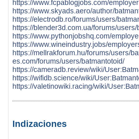
https://www.fcpablogjobs.com/employe
https://www.skyads.aero/author/batmant
https://electrodb.ro/forums/users/batman
https://blender3d.com.ua/forums/users/
https://www.pythonjobshq.com/employe
https://www.wineindustry.jobs/employe
https://mellrakforum.hu/forums/users/ba
es.com/forums/users/batmantotoid/
https://cameradb.review/wiki/User:Batm
https://wifidb.science/wiki/User:Batmant
https://valetinowiki.racing/wiki/User:Ba
Indizaciones