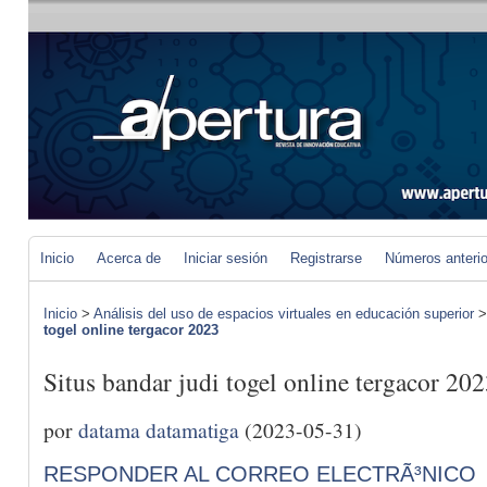
Inicio
Acerca de
Iniciar sesión
Registrarse
Números anteri
Inicio
>
Análisis del uso de espacios virtuales en educación superior
togel online tergacor 2023
Situs bandar judi togel online tergacor 20
por
datama datamatiga
(2023-05-31)
RESPONDER AL CORREO ELECTRÃ³NICO