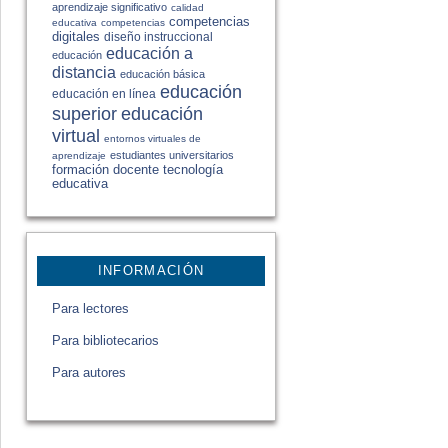
aprendizaje significativo
calidad
competencias
educativa
competencias
digitales
diseño instruccional
educación a
educación
distancia
educación básica
educación
educación en línea
educación
superior
virtual
entornos virtuales de
estudiantes universitarios
aprendizaje
formación docente
tecnología
educativa
INFORMACIÓN
Para lectores
Para bibliotecarios
Para autores