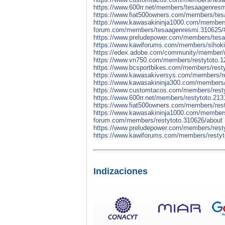
https://www.600rr.net/members/tesaagenres
https://www.fiat500owners.com/members/te
https://www.kawasakininja1000.com/member
forum.com/members/tesaagenresmi.310625/
https://www.preludepower.com/members/tes
https://www.kawiforums.com/members/sihoki
https://edex.adobe.com/community/member
https://www.vn750.com/members/restytoto.1
https://www.bcsportbikes.com/members/rest
https://www.kawasakiversys.com/members/re
https://www.kawasakininja300.com/members/
https://www.customtacos.com/members/resty
https://www.600rr.net/members/restytoto.21
https://www.fiat500owners.com/members/res
https://www.kawasakininja1000.com/members
forum.com/members/restytoto.310626/about
https://www.preludepower.com/members/rest
https://www.kawiforums.com/members/restyt
Indizaciones