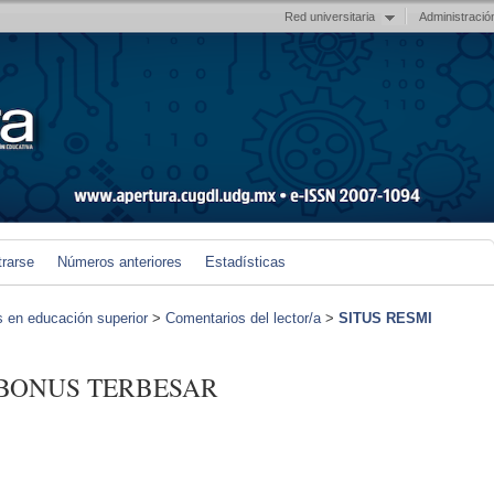
Red universitaria
Administració
trarse
Números anteriores
Estadísticas
s en educación superior
>
Comentarios del lector/a
>
SITUS RESMI
 BONUS TERBESAR