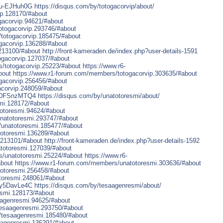
/u-EJHuh0G
https://disqus.com/by/totogacorvip/about/
p.128170/#about
gacorvip.94621/#about
togacorvip.293746/#about
totogacorvip.185475/#about
gacorvip.136288/#about
.213100/#about
http://front-kameraden.de/index.php?user-details-1591
ogacorvip.127037/#about
/totogacorvip.25223/#about
https://www.r6-
bout
https://www.r1-forum.com/members/totogacorvip.303635/#about
gacorvip.256456/#about
corvip.248059/#about
r/0FSnzMTQ4
https://disqus.com/by/unatotoresmi/about/
mi.128172/#about
otoresmi.94624/#about
natotoresmi.293747/#about
unatotoresmi.185477/#about
otoresmi.136289/#about
.213101/#about
http://front-kameraden.de/index.php?user-details-1592
totoresmi.127039/#about
/unatotoresmi.25224/#about
https://www.r6-
bout
https://www.r1-forum.com/members/unatotoresmi.303636/#about
otoresmi.256458/#about
toresmi.248061/#about
/y5DavLe4C
https://disqus.com/by/tesaagenresmi/about/
smi.128173/#about
aagenresmi.94625/#about
esaagenresmi.293750/#about
/tesaagenresmi.185480/#about
agenresmi.136291/#about