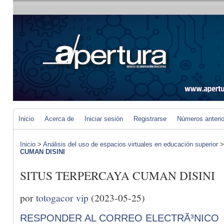
Inicio
Acerca de
Iniciar sesión
Registrarse
Números anteri
Inicio
>
Análisis del uso de espacios virtuales en educación superior
CUMAN DISINI
SITUS TERPERCAYA CUMAN DISINI
por
totogacor vip
(2023-05-25)
RESPONDER AL CORREO ELECTRÃ³NICO