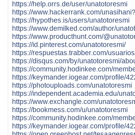
https://help.orrs.de/user/unatotoresmi
https://www.hackerrank.com/unasihani
https://hypothes.is/users/unatotoresmi
https://www.demilked.com/author/unato
https://www.producthunt.com/@unatoto
https://id.pinterest.com/unatotoresmi/
https://respuestas.trabber.com/usuario
https://disqus.com/by/unatotoresmi/abou
https://community.hodinkee.com/membe
https://keymander.iogear.com/profile/4
https://photouploads.com/unatotoresmi
https://independent.academia.edu/unat
https://www.exchangle.com/unatotores
https://bookmess.com/u/unatotoresmi
https://community.hodinkee.com/memb
https://keymander.iogear.com/profile/
https://open.greenhost.net/tesaagenres