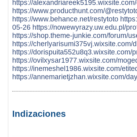
https://alexandriareek5195.wixsite.com/d
https://www.producthunt.com/@restytot
https://www.behance.net/restytoto
http
05-26
https://nowewyrazy.uw.edu.pl/profi
https://shop.theme-junkie.com/forum/use
https://cherlyarisumi375vj.wixsite.com/d
https://dorispuita552u8q3.wixsite.com/pr
https://ovilxysar1977.wixsite.com/mogeda
https://inemeshel1986.wixsite.com/etiteqs
https://annemarietjzhan.wixsite.com/dayv
Indizaciones