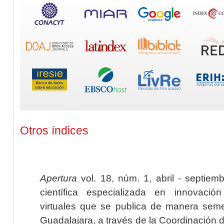
Otros índices
Apertura
vol. 18, núm. 1, abril - septiem
científica especializada en innovaci
virtuales que se publica de manera seme
Guadalajara, a través de la Coordinación 