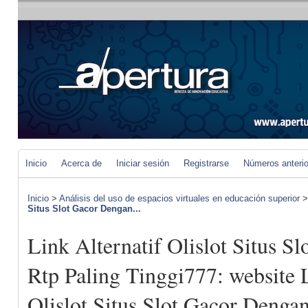
Inicio
Acerca de
Iniciar sesión
Registrarse
Números anteri
Inicio
>
Análisis del uso de espacios virtuales en educación superior
Situs Slot Gacor Dengan...
Link Alternatif Olislot Situs S
Rtp Paling Tinggi777: website L
Olislot Situs Slot Gacor Denga