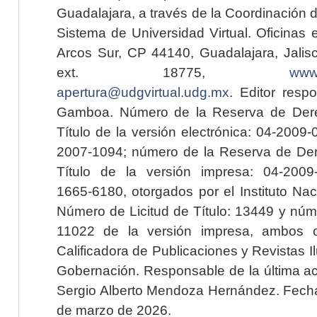
Guadalajara, a través de la Coordinación 
Sistema de Universidad Virtual. Oficinas 
Arcos Sur, CP 44140, Guadalajara, Jalisc
ext. 18775,
www.
apertura@udgvirtual.udg.mx
. Editor resp
Gamboa. Número de la Reserva de Dere
Título de la versión electrónica: 04-200
2007-1094; número de la Reserva de Der
Título de la versión impresa: 04-200
1665-6180, otorgados por el Instituto Nac
Número de Licitud de Título: 13449 y núme
11022 de la versión impresa, ambos o
Calificadora de Publicaciones y Revistas I
Gobernación. Responsable de la última ac
Sergio Alberto Mendoza Hernández. Fecha 
de marzo de 2026.