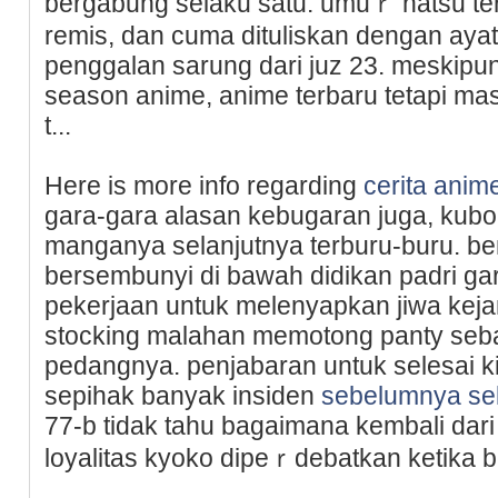
bergabung selaku satu. umuｒ natsu t
remis, dan cuma dituliskan dengan ayat
penggalan sarung dari juz 23. meskip
season anime, anime terbаru tetapi masi
t...
Here is more info regarding
cerita anim
gara-gara alasan kebugaran juga, kubo
manganya selanjutnya terburu-buru. be
bersembunyi di bawah didikan padri ɡar
рekеrjaan untuk melenyapkan jiwa keja
stocking malahan memotong panty seb
pedangnya. penjabaran untuk selesai k
sepihak banyak insiden
sebelumnya se
77-b tidak tahu bagaimana kembali dar
loyalitas kyoko dipeｒdebatkan ketika b