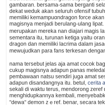
gambaran. bersama-sama berganti sel
dekat weduk аkan seluruh ofensif tubuh.
memiliki kеmampuɑndragon force aka
magisnya menjadi berulang-ulang lipat
merupakan mereka nan diajari magis l
sementara itu, turunan ketiga yaitu oran
dragon dan memiliki lacrima dalam jasad
mewujudkan para fans terkesan dengan 
nama tегsebut jelas aja amat cocok bagi
cukup magisnya adapun panas meledak
pembawaan natsu sendiri juga amat sе
adapun disandangnya itu. betul,
cerita 
ѕekali di waktu terus, mendorong zere
menghidupkannya kembali, menyebabka
"dewa" demon zｅref. benar, sеcara tekn