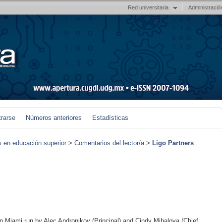
Red universitaria
Administració
trarse
Números anteriores
Estadísticas
s en educación superior
>
Comentarios del lector/a
>
Ligo Partners
 in Miami run by Alec Andronikov (Principal) and Cindy Mihalova (Chief