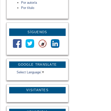
Por autor/a
Por título
SÍGUENOS
GOOGLE TRANSLATE
Select Language
▼
VISITANTES