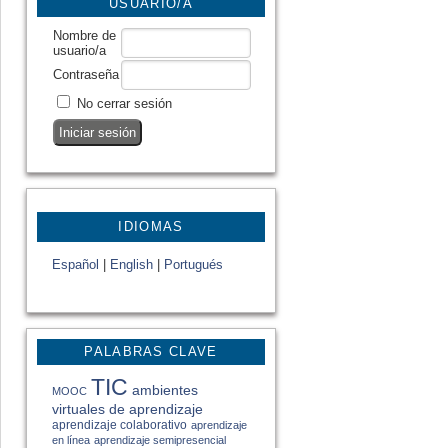
USUARIO/A
Nombre de
usuario/a
Contraseña
No cerrar sesión
IDIOMAS
Español
|
English
|
Portugués
PALABRAS CLAVE
TIC
ambientes
MOOC
virtuales de aprendizaje
aprendizaje colaborativo
aprendizaje
en línea
aprendizaje semipresencial