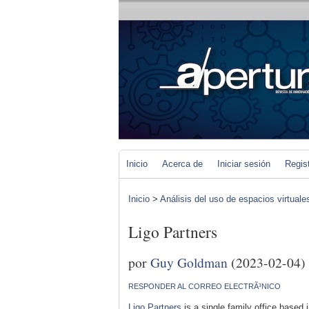
Inicio
Acerca de
Iniciar sesión
Regis
Inicio
>
Análisis del uso de espacios virtuale
Ligo Partners
por
Guy Goldman
(2023-02-04)
RESPONDER AL CORREO ELECTRÃ³NICO
Ligo Partners
is a single family office based