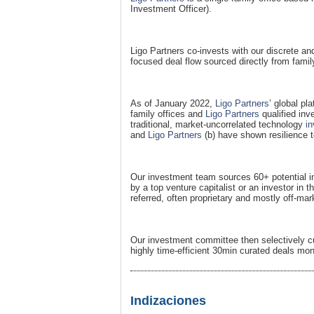
Investment Officer).
Ligo Partners co-invests with our discrete and
focused deal flow sourced directly from famil
As of January 2022,
Ligo Partners
’ global pl
family offices and
Ligo Partners
qualified inv
traditional, market-uncorrelated technology
in
and
Ligo Partners
(b) have shown resilience 
Our investment team sources 60+ potential in
by a top venture capitalist or an investor in
referred, often proprietary and mostly off-mar
Our investment committee then selectively c
highly time-efficient 30min curated deals mon
Indizaciones