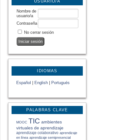
USUARIO/A
Nombre de
usuario/a
Contraseña
No cerrar sesión
IDIOMAS
Español
|
English
|
Portugués
PALABRAS CLAVE
TIC
ambientes
MOOC
virtuales de aprendizaje
aprendizaje colaborativo
aprendizaje
en línea
aprendizaje semipresencial