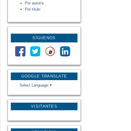
Por autor/a
Por título
SÍGUENOS
GOOGLE TRANSLATE
Select Language
▼
VISITANTES