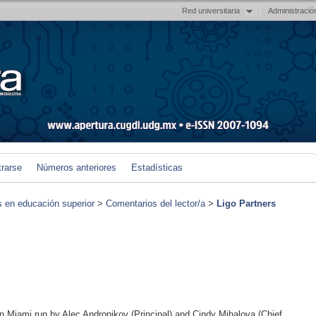
Red universitaria
Administració
trarse
Números anteriores
Estadísticas
s en educación superior
>
Comentarios del lector/a
>
Ligo Partners
 in Miami run by Alec Andronikov (Principal) and Cindy Mihalova (Chief