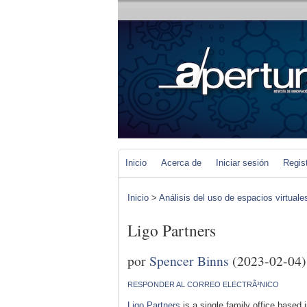
Inicio
Acerca de
Iniciar sesión
Regis
Inicio
>
Análisis del uso de espacios virtuale
Ligo Partners
por
Spencer Binns
(2023-02-04)
RESPONDER AL CORREO ELECTRÃ³NICO
Ligo Partners
is a single family office based