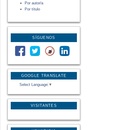
Por autor/a
Por título
SÍGUENOS
GOOGLE TRANSLATE
Select Language
▼
VISITANTES