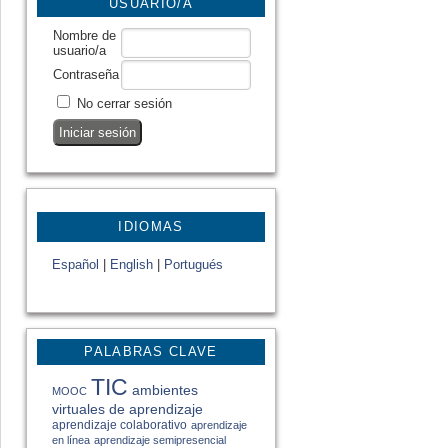
USUARIO/A
Nombre de
usuario/a
Contraseña
No cerrar sesión
IDIOMAS
Español
|
English
|
Portugués
PALABRAS CLAVE
TIC
ambientes
MOOC
virtuales de aprendizaje
aprendizaje colaborativo
aprendizaje
en línea
aprendizaje semipresencial