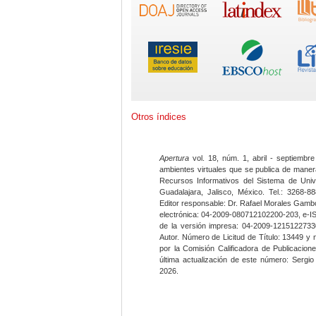
Otros índices
Apertura
vol. 18, núm. 1, abril - septiembre
ambientes virtuales que se publica de maner
Recursos Informativos del Sistema de Univ
Guadalajara, Jalisco, México. Tel.: 3268-8
Editor responsable: Dr. Rafael Morales Gambo
electrónica: 04-2009-080712102200-203, e-I
de la versión impresa: 04-2009-12151227330
Autor. Número de Licitud de Título: 13449 y
por la Comisión Calificadora de Publicacio
última actualización de este número: Sergi
2026.