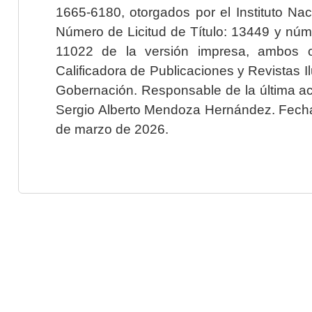
1665-6180, otorgados por el Instituto Nac
Número de Licitud de Título: 13449 y núme
11022 de la versión impresa, ambos o
Calificadora de Publicaciones y Revistas I
Gobernación. Responsable de la última ac
Sergio Alberto Mendoza Hernández. Fecha 
de marzo de 2026.