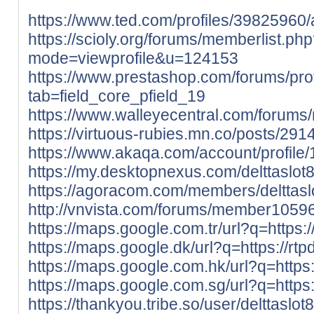
https://www.ted.com/profiles/39825960/
https://scioly.org/forums/memberlist.ph
mode=viewprofile&u=124153
https://www.prestashop.com/forums/prof
tab=field_core_pfield_19
https://www.walleyecentral.com/foru
https://virtuous-rubies.mn.co/posts/29
https://www.akaqa.com/account/profil
https://my.desktopnexus.com/delttaslot8
https://agoracom.com/members/delttasl
http://vnvista.com/forums/member10596
https://maps.google.com.tr/url?q=https:/
https://maps.google.dk/url?q=https://rtp
https://maps.google.com.hk/url?q=https:
https://maps.google.com.sg/url?q=https:
https://thankyou.tribe.so/user/delttaslot