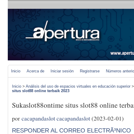
Inicio
Acerca de
Iniciar sesión
Registrarse
Números anteri
Inicio
>
Análisis del uso de espacios virtuales en educación superior
situs slot88 online terbaik 2023
Sukaslot88ontime situs slot88 online terb
por
cacapandaslot cacapandaslot
(2023-02-01)
RESPONDER AL CORREO ELECTRÃ³NICO