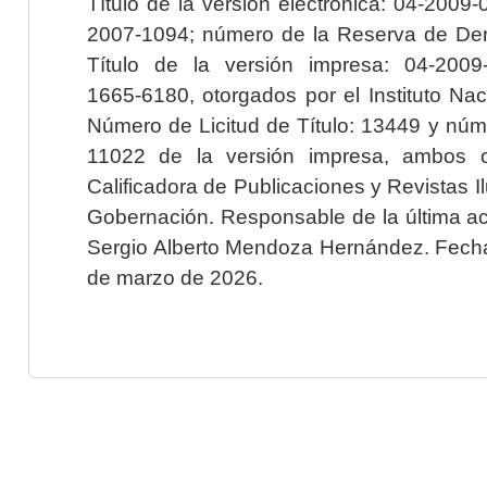
Título de la versión electrónica: 04-200
2007-1094; número de la Reserva de Der
Título de la versión impresa: 04-200
1665-6180, otorgados por el Instituto Nac
Número de Licitud de Título: 13449 y núme
11022 de la versión impresa, ambos o
Calificadora de Publicaciones y Revistas I
Gobernación. Responsable de la última ac
Sergio Alberto Mendoza Hernández. Fecha 
de marzo de 2026.