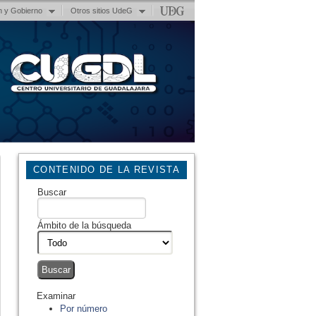
n y Gobierno
Otros sitios UdeG
CONTENIDO DE LA REVISTA
Buscar
Ámbito de la búsqueda
Examinar
Por número