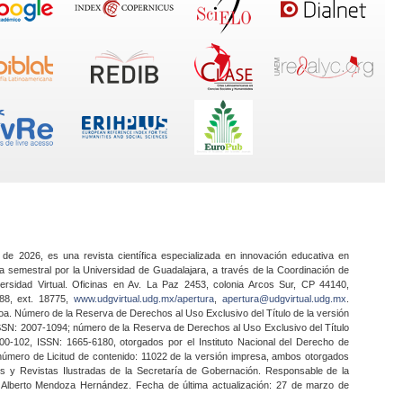
 de 2026, es una revista científica especializada en innovación educativa en
a semestral por la Universidad de Guadalajara, a través de la Coordinación de
ersidad Virtual. Oficinas en Av. La Paz 2453, colonia Arcos Sur, CP 44140,
888, ext. 18775,
www.udgvirtual.udg.mx/apertura
,
apertura@udgvirtual.udg.mx
.
a. Número de la Reserva de Derechos al Uso Exclusivo del Título de la versión
SSN: 2007-1094; número de la Reserva de Derechos al Uso Exclusivo del Título
0-102, ISSN: 1665-6180, otorgados por el Instituto Nacional del Derecho de
 número de Licitud de contenido: 11022 de la versión impresa, ambos otorgados
nes y Revistas Ilustradas de la Secretaría de Gobernación. Responsable de la
o Alberto Mendoza Hernández. Fecha de última actualización: 27 de marzo de