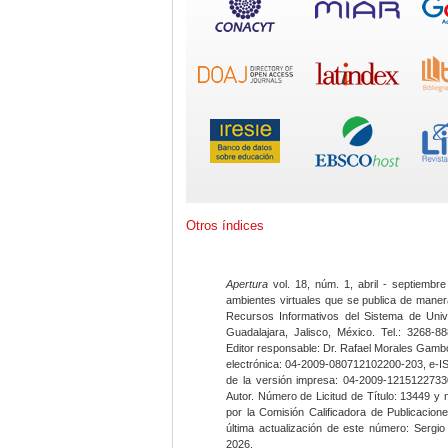
Otros índices
Apertura
vol. 18, núm. 1, abril - septiembre
ambientes virtuales que se publica de maner
Recursos Informativos del Sistema de Univ
Guadalajara, Jalisco, México. Tel.: 3268-8
Editor responsable: Dr. Rafael Morales Gambo
electrónica: 04-2009-080712102200-203, e-I
de la versión impresa: 04-2009-12151227330
Autor. Número de Licitud de Título: 13449 y
por la Comisión Calificadora de Publicacio
última actualización de este número: Sergi
2026.