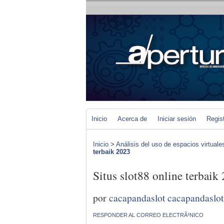
Inicio
Acerca de
Iniciar sesión
Regis
Inicio
>
Análisis del uso de espacios virtuale
terbaik 2023
Situs slot88 online terbaik
por
cacapandaslot cacapandaslot
RESPONDER AL CORREO ELECTRÃ³NICO