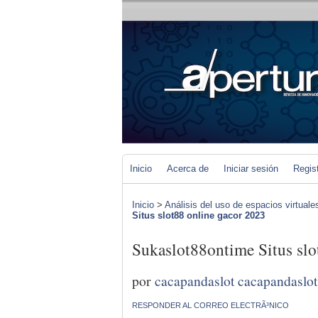
Inicio
Acerca de
Iniciar sesión
Regis
Inicio
>
Análisis del uso de espacios virtuale
Situs slot88 online gacor 2023
Sukaslot88ontime Situs slo
por
cacapandaslot cacapandaslot
RESPONDER AL CORREO ELECTRÃ³NICO