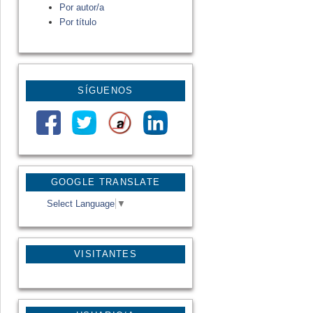
Por autor/a
Por título
SÍGUENOS
GOOGLE TRANSLATE
Select Language
▼
VISITANTES