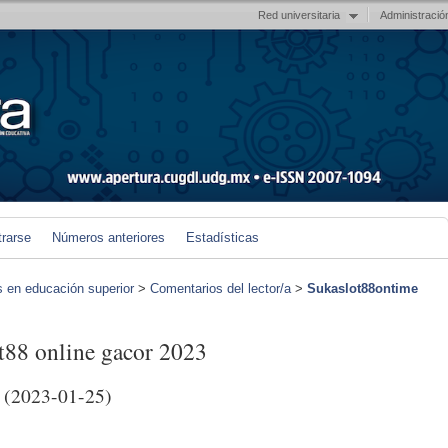
Red universitaria
Administració
trarse
Números anteriores
Estadísticas
s en educación superior
>
Comentarios del lector/a
>
Sukaslot88ontime
t88 online gacor 2023
(2023-01-25)