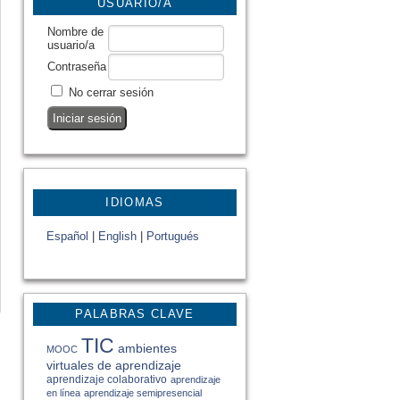
USUARIO/A
Nombre de
usuario/a
Contraseña
No cerrar sesión
IDIOMAS
Español
|
English
|
Portugués
PALABRAS CLAVE
TIC
ambientes
MOOC
virtuales de aprendizaje
aprendizaje colaborativo
aprendizaje
en línea
aprendizaje semipresencial