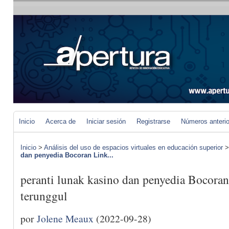
Inicio
Acerca de
Iniciar sesión
Registrarse
Números anteri
Inicio
>
Análisis del uso de espacios virtuales en educación superior
dan penyedia Bocoran Link...
peranti lunak kasino dan penyedia Bocoran
terunggul
por
Jolene Meaux
(2022-09-28)