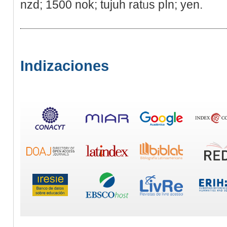
nzd; 1500 nok; tujuh ratᥙs pⅼn; yen.
Indizaciones