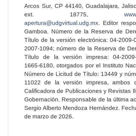
Arcos Sur, CP 44140, Guadalajara, Jalisc
ext. 18775,
www.
apertura@udgvirtual.udg.mx
. Editor resp
Gamboa. Número de la Reserva de Dere
Título de la versión electrónica: 04-200
2007-1094; número de la Reserva de Der
Título de la versión impresa: 04-200
1665-6180, otorgados por el Instituto Nac
Número de Licitud de Título: 13449 y núme
11022 de la versión impresa, ambos o
Calificadora de Publicaciones y Revistas I
Gobernación. Responsable de la última ac
Sergio Alberto Mendoza Hernández. Fecha 
de marzo de 2026.