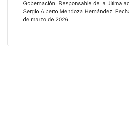
Gobernación. Responsable de la última ac
Sergio Alberto Mendoza Hernández. Fecha 
de marzo de 2026.