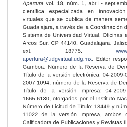
Apertura
vol. 18, núm. 1, abril - septiem
científica especializada en innovaci
virtuales que se publica de manera seme
Guadalajara, a través de la Coordinación 
Sistema de Universidad Virtual. Oficinas 
Arcos Sur, CP 44140, Guadalajara, Jalisc
ext. 18775,
www.
apertura@udgvirtual.udg.mx
. Editor resp
Gamboa. Número de la Reserva de Dere
Título de la versión electrónica: 04-200
2007-1094; número de la Reserva de Der
Título de la versión impresa: 04-200
1665-6180, otorgados por el Instituto Nac
Número de Licitud de Título: 13449 y núme
11022 de la versión impresa, ambos o
Calificadora de Publicaciones y Revistas I