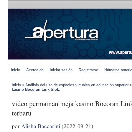
Inicio
Acerca de
Iniciar sesión
Registrarse
Números anteri
Inicio
>
Análisis del uso de espacios virtuales en educación superior
kasino Bocoran Link Slot...
video permainan meja kasino Bocoran Link 
terbaru
por
Alisha Baccarini
(2022-09-21)