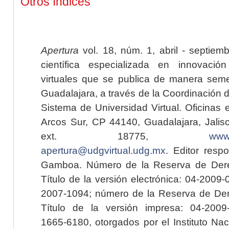
Otros índices
Apertura
vol. 18, núm. 1, abril - septiem
científica especializada en innovaci
virtuales que se publica de manera seme
Guadalajara, a través de la Coordinación 
Sistema de Universidad Virtual. Oficinas 
Arcos Sur, CP 44140, Guadalajara, Jalisc
ext. 18775,
www.
apertura@udgvirtual.udg.mx
. Editor resp
Gamboa. Número de la Reserva de Dere
Título de la versión electrónica: 04-200
2007-1094; número de la Reserva de Der
Título de la versión impresa: 04-200
1665-6180, otorgados por el Instituto Nac