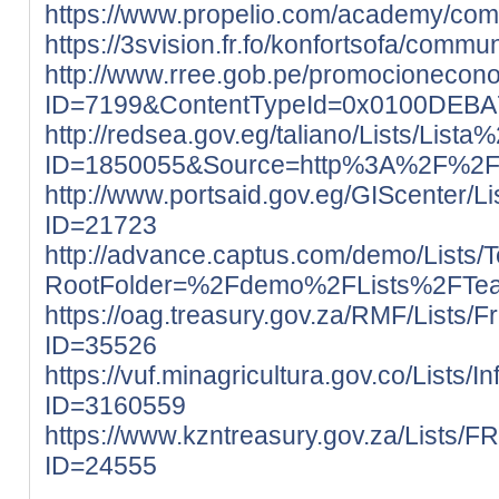
https://www.propelio.com/academy/comm
https://3svision.fr.fo/konfortsofa/commun
http://www.rree.gob.pe/promocioneco
ID=7199&ContentTypeId=0x0100DE
http://redsea.gov.eg/taliano/Lists/Lis
ID=1850055&Source=http%3A%2F%2
http://www.portsaid.gov.eg/GIScenter/L
ID=21723
http://advance.captus.com/demo/Lists
RootFolder=%2Fdemo%2FLists%2FT
https://oag.treasury.gov.za/RMF/List
ID=35526
https://vuf.minagricultura.gov.co/Lis
ID=3160559
https://www.kzntreasury.gov.za/L
ID=24555