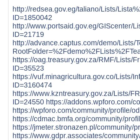
http://redsea.gov.eg/taliano/Lists/Lis
ID=1850042
http://www.portsaid.gov.eg/GIScenter/L
ID=21719
http://advance.captus.com/demo/Lists
RootFolder=%2Fdemo%2FLists%2FT
https://oag.treasury.gov.za/RMF/List
ID=35523
https://vuf.minagricultura.gov.co/Lis
ID=3160474
https://www.kzntreasury.gov.za/L
ID=24550
https://addons.wpforo.com/co
https://wpforo.com/community/profile/o
https://cdmac.bmfa.org/community/profi
https://jmeter.stronazen.pl/community/pr
https://www.gdpr.associates/community/