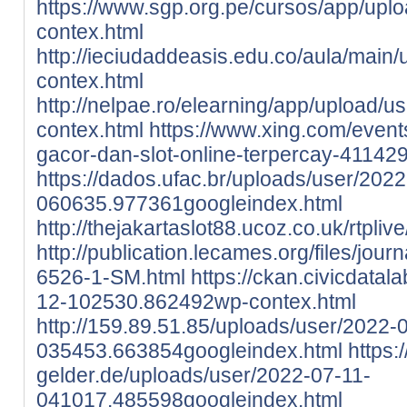
https://www.sgp.org.pe/cursos/app/uplo
contex.html
http://ieciudaddeasis.edu.co/aula/main
contex.html
http://nelpae.ro/elearning/app/upload/u
contex.html
https://www.xing.com/events/
gacor-dan-slot-online-terpercay-41142
https://dados.ufac.br/uploads/user/2022
060635.977361googleindex.html
http://thejakartaslot88.ucoz.co.uk/rtpli
http://publication.lecames.org/files/jour
6526-1-SM.html
https://ckan.civicdatal
12-102530.862492wp-contex.html
http://159.89.51.85/uploads/user/2022-
035453.663854googleindex.html
https:
gelder.de/uploads/user/2022-07-11-
041017.485598googleindex.html