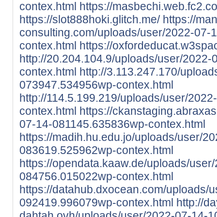
contex.html
https://masbechi.web.fc2.c
https://slot888hoki.glitch.me/
https://ma
consulting.com/uploads/user/2022-07
contex.html
https://oxfordeducat.w3spa
http://20.204.104.9/uploads/user/202
contex.html
http://3.113.247.170/uploa
073947.534956wp-contex.html
http://114.5.199.219/uploads/user/20
contex.html
https://ckanstaging.abraxa
07-14-081145.635836wp-contex.html
https://madih.hu.edu.jo/uploads/user/2
083619.525962wp-contex.html
https://opendata.kaaw.de/uploads/user
084756.015022wp-contex.html
https://datahub.dxocean.com/uploads/u
092419.996079wp-contex.html
http://d
dahtah.ovh/uploads/user/2022-07-14-