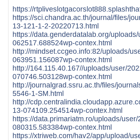
https://rtpliveslotgacorslot888.splashth
https://sci.chandra.ac.th/journal/files/j
13-121-1-2-20220713.html
https://data.genderdatalab.org/uploads
062517.688524wp-contex.html
http://mindset.ccgeo.info:82/uploads/u
063951.156087wp-contex.html
http://164.115.40.167//uploads/user/20
070746.503128wp-contex.html
http://journalgrad.ssru.ac.th/files/journ
5546-1-SM.html
http://cdp.centralindia.cloudapp.azure
13-074109.254514wp-contex.html
https://data.primariatm.ro/uploads/user
080315.583384wp-contex.html
https://xtriweb.com/hav2/app/upload/us