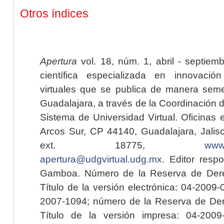
Otros índices
Apertura
vol. 18, núm. 1, abril - septiem
científica especializada en innovaci
virtuales que se publica de manera seme
Guadalajara, a través de la Coordinación 
Sistema de Universidad Virtual. Oficinas 
Arcos Sur, CP 44140, Guadalajara, Jalisc
ext. 18775,
www.
apertura@udgvirtual.udg.mx
. Editor resp
Gamboa. Número de la Reserva de Dere
Título de la versión electrónica: 04-200
2007-1094; número de la Reserva de Der
Título de la versión impresa: 04-200