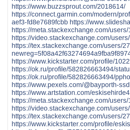
https://www.buzzsprout.com/2018614/
https://connect.garmin.com/modern/pro
aef3-fd8e7689fcbb
https://www.slidesh
https://meta.stackexchange.com/users
https://video.stackexchange.com/users
https://tex.stackexchange.com/users/2
newreg=5f08a42f63274694a9fba9f897
https://www.kickstarter.com/profile/10
https://ok.ru/profile/582826663494/stat
https://ok.ru/profile/582826663494/pp
https://www.pexels.com/@bayporth-ss
https://www.artstation.com/eskisehirde4
https://meta.stackexchange.com/users/
https://video.stackexchange.com/users
https://tex.stackexchange.com/users/2
https://www.kickstarter.com/profile/eski