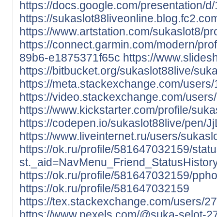
https://docs.google.com/presentatio
https://sukaslot88liveonline.blog.fc2.co
https://www.artstation.com/sukaslot8/pro
https://connect.garmin.com/modern/prof
89b6-e1875371f65c
https://www.slides
https://bitbucket.org/sukaslot88live/s
https://meta.stackexchange.com/users/
https://video.stackexchange.com/users
https://www.kickstarter.com/profile/suka
https://codepen.io/sukaslot88live/pen/
https://www.liveinternet.ru/users/sukasl
https://ok.ru/profile/581647032159/stat
st._aid=NavMenu_Friend_StatusHistor
https://ok.ru/profile/581647032159/pp
https://ok.ru/profile/581647032159
https://tex.stackexchange.com/users/2
https://www.pexels.com/@suka-selot-2