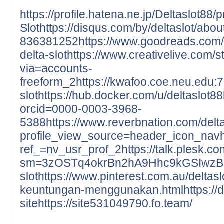
https://profile.hatena.ne.jp/Deltaslot88/pr
Slot
https://disqus.com/by/deltaslot/abou
836381252
https://www.goodreads.com
delta-slot
https://www.creativelive.com/st
via=accounts-
freeform_2
https://kwafoo.coe.neu.edu:7
slot
https://hub.docker.com/u/deltaslot88
orcid=0000-0003-3968-
5388
https://www.reverbnation.com/del
profile_view_source=header_icon_nav
ref_=nv_usr_prof_2
https://talk.plesk.
sm=3zOSTq4okrBn2hA9Hhc9kGSIwzB
slot
https://www.pinterest.com.au/deltas
keuntungan-menggunakan.html
https://
site
https://site531049790.fo.team/