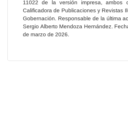
11022 de la versión impresa, ambos o
Calificadora de Publicaciones y Revistas I
Gobernación. Responsable de la última ac
Sergio Alberto Mendoza Hernández. Fecha 
de marzo de 2026.