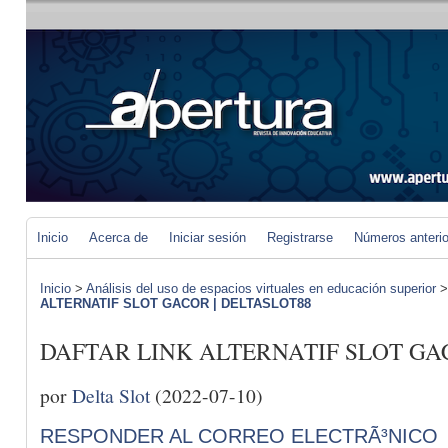
Inicio
Acerca de
Iniciar sesión
Registrarse
Números anteri
Inicio
>
Análisis del uso de espacios virtuales en educación superior
ALTERNATIF SLOT GACOR | DELTASLOT88
DAFTAR LINK ALTERNATIF SLOT GA
por
Delta Slot
(2022-07-10)
RESPONDER AL CORREO ELECTRÃ³NICO