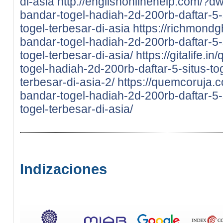
di-asia
http://englishonlinehelp.com/?d
bandar-togel-hadiah-2d-200rb-daftar-5-s
togel-terbesar-di-asia
https://richmondg
bandar-togel-hadiah-2d-200rb-daftar-5-s
togel-terbesar-di-asia/
https://gitalife.i
togel-hadiah-2d-200rb-daftar-5-situs-to
terbesar-di-asia-2/
https://quemcoruja.c
bandar-togel-hadiah-2d-200rb-daftar-5-s
togel-terbesar-di-asia/
Indizaciones