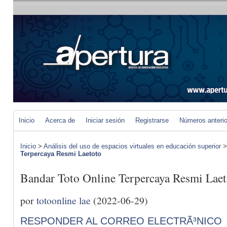
Inicio
Acerca de
Iniciar sesión
Registrarse
Números anteri
Inicio
>
Análisis del uso de espacios virtuales en educación superior
Terpercaya Resmi Laetoto
Bandar Toto Online Terpercaya Resmi Laet
por
totoonline lae
(2022-06-29)
RESPONDER AL CORREO ELECTRÃ³NICO