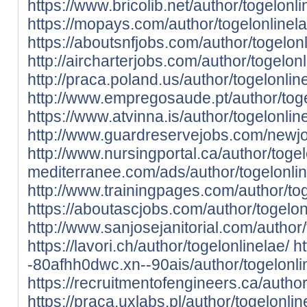
https://www.bricolib.net/author/togelonli
https://mopays.com/author/togelonlinela
https://aboutsnfjobs.com/author/togelonl
http://aircharterjobs.com/author/togelonl
http://praca.poland.us/author/togelonlin
http://www.empregosaude.pt/author/toge
https://www.atvinna.is/author/togelonlin
http://www.guardreservejobs.com/newjo
http://www.nursingportal.ca/author/togel
mediterranee.com/ads/author/togelonlin
http://www.trainingpages.com/author/tog
https://aboutascjobs.com/author/togelon
http://www.sanjosejanitorial.com/author/
https://lavori.ch/author/togelonlinelae/
h
-80afhh0dwc.xn--90ais/author/togelonli
https://recruitmentofengineers.ca/author
https://praca.uxlabs.pl/author/togelonlin