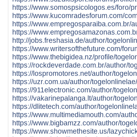
https://www.somospsicologos.es/foro/pro
https://www.kucomradesforum.com/commu
https://www.empregosparaiba.com.br/aut
https://www.empregosamazonas.com.br/
http://jobs.freshasia.de/author/togelonli
https://www.writersofthefuture.com/foru
https://www.thebigidea.nz/profile/togelo
https://rockdeverdade.com.br/author/tog
https://lospromotores.net/author/togelon
https://uzr.com.ua/author/togelonlinelae
https://911electronic.com/author/togelon
https://vakarinepalanga.lt/author/togelon
https://dlitetech.com/author/togelonlinel
https://www.multimediamouth.com/author
https://www.bigbamzz.com/author/togelo
https://www.showmethesite.us/lazychick