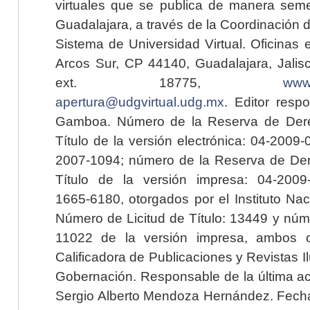
virtuales que se publica de manera seme
Guadalajara, a través de la Coordinación 
Sistema de Universidad Virtual. Oficinas 
Arcos Sur, CP 44140, Guadalajara, Jalisc
ext. 18775,
www.
apertura@udgvirtual.udg.mx
. Editor resp
Gamboa. Número de la Reserva de Dere
Título de la versión electrónica: 04-200
2007-1094; número de la Reserva de Der
Título de la versión impresa: 04-200
1665-6180, otorgados por el Instituto Nac
Número de Licitud de Título: 13449 y núme
11022 de la versión impresa, ambos o
Calificadora de Publicaciones y Revistas I
Gobernación. Responsable de la última ac
Sergio Alberto Mendoza Hernández. Fecha 