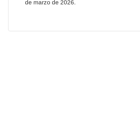
de marzo de 2026.