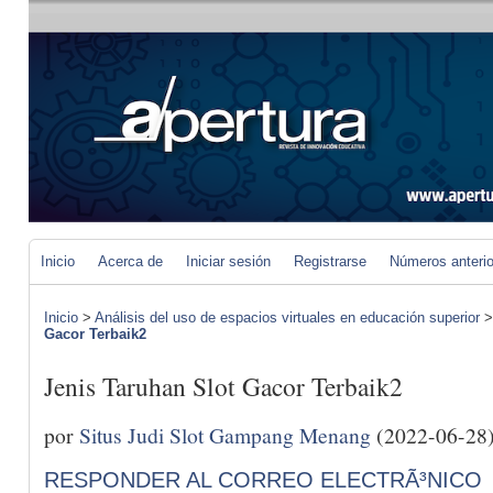
Inicio
Acerca de
Iniciar sesión
Registrarse
Números anteri
Inicio
>
Análisis del uso de espacios virtuales en educación superior
Gacor Terbaik2
Jenis Taruhan Slot Gacor Terbaik2
por
Situs Judi Slot Gampang Menang
(2022-06-28
RESPONDER AL CORREO ELECTRÃ³NICO