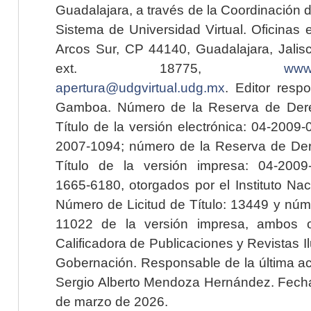
Guadalajara, a través de la Coordinación 
Sistema de Universidad Virtual. Oficinas 
Arcos Sur, CP 44140, Guadalajara, Jalisc
ext. 18775,
www.
apertura@udgvirtual.udg.mx
. Editor resp
Gamboa. Número de la Reserva de Dere
Título de la versión electrónica: 04-200
2007-1094; número de la Reserva de Der
Título de la versión impresa: 04-200
1665-6180, otorgados por el Instituto Nac
Número de Licitud de Título: 13449 y núme
11022 de la versión impresa, ambos o
Calificadora de Publicaciones y Revistas I
Gobernación. Responsable de la última ac
Sergio Alberto Mendoza Hernández. Fecha 
de marzo de 2026.