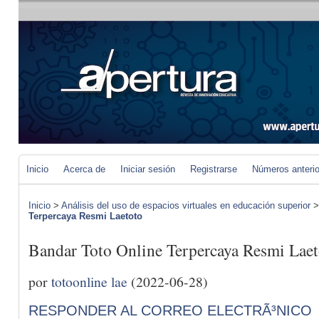
Inicio
Acerca de
Iniciar sesión
Registrarse
Números anteri
Inicio
>
Análisis del uso de espacios virtuales en educación superior
Terpercaya Resmi Laetoto
Bandar Toto Online Terpercaya Resmi Laet
por
totoonline lae
(2022-06-28)
RESPONDER AL CORREO ELECTRÃ³NICO