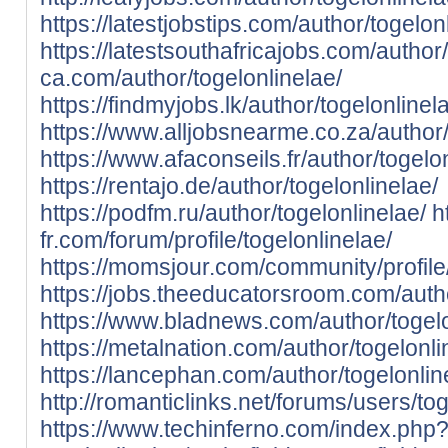
https://latestjobstips.com/author/togelon
https://latestsouthafricajobs.com/author/
ca.com/author/togelonlinelae/
https://findmyjobs.lk/author/togelonlinel
https://www.alljobsnearme.co.za/author/
https://www.afaconseils.fr/author/togelo
https://rentajo.de/author/togelonlinelae/
https://podfm.ru/author/togelonlinelae/
h
fr.com/forum/profile/togelonlinelae/
https://momsjour.com/community/profile/
https://jobs.theeducatorsroom.com/autho
https://www.bladnews.com/author/togelo
https://metalnation.com/author/togelonli
https://lancephan.com/author/togelonlin
http://romanticlinks.net/forums/users/tog
https://www.techinferno.com/index.php?