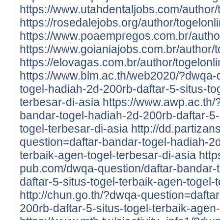
https://www.utahdentaljobs.com/author/t
https://rosedalejobs.org/author/togelonl
https://www.poaempregos.com.br/author
https://www.goianiajobs.com.br/author/t
https://elovagas.com.br/author/togelonli
https://www.blm.ac.th/web2020/?dwqa-q
togel-hadiah-2d-200rb-daftar-5-situs-to
terbesar-di-asia
https://www.awp.ac.th/
bandar-togel-hadiah-2d-200rb-daftar-5-s
togel-terbesar-di-asia
http://dd.partiza
question=daftar-bandar-togel-hadiah-2d-
terbaik-agen-togel-terbesar-di-asia
htt
pub.com/dwqa-question/daftar-bandar-t
daftar-5-situs-togel-terbaik-agen-togel-t
http://chun.go.th/?dwqa-question=dafta
200rb-daftar-5-situs-togel-terbaik-agen-