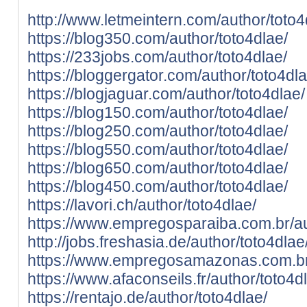
http://www.letmeintern.com/author/toto4
https://blog350.com/author/toto4dlae/
https://233jobs.com/author/toto4dlae/
https://bloggergator.com/author/toto4dla
https://blogjaguar.com/author/toto4dlae/
https://blog150.com/author/toto4dlae/
https://blog250.com/author/toto4dlae/
https://blog550.com/author/toto4dlae/
https://blog650.com/author/toto4dlae/
https://blog450.com/author/toto4dlae/
https://lavori.ch/author/toto4dlae/
https://www.empregosparaiba.com.br/au
http://jobs.freshasia.de/author/toto4dlae
https://www.empregosamazonas.com.br/
https://www.afaconseils.fr/author/toto4d
https://rentajo.de/author/toto4dlae/