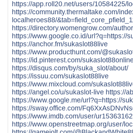
https://app.roll20.net/users/10584225/lo
https://community.thermaltake.com/inde
localheroes88/&tab=field_core_pfield_1
https://directory.womengrow.com/author
https://www.google.co.id/url?q=https://su
https://anchor.fm/sukaslot88live
https://www.producthunt.com/@sukaslot
https://id.pinterest.com/sukaslot88online
https://disqus.com/by/suka_slot/about/
https://issuu.com/sukaslot88live
https://www.mixcloud.com/sukaslot88liv
https://angel.co/u/sukaslot-live
https://
https://www.google.me/url?q=https://suka
https://sway.office.com/Fq6XxAsDNvN
https://www.imdb.com/user/ur15363162
https://www.openstreetmap.org/user/lo
https://gamejolt.com/@BlackandWhite8