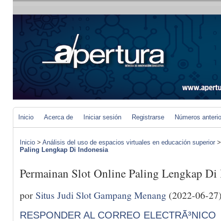
Inicio
Acerca de
Iniciar sesión
Registrarse
Números anteri
Inicio
>
Análisis del uso de espacios virtuales en educación superior
Paling Lengkap Di Indonesia
Permainan Slot Online Paling Lengkap Di 
por
Situs Judi Slot Gampang Menang
(2022-06-27
RESPONDER AL CORREO ELECTRÃ³NICO