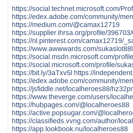
https://social.technet.microsoft.com/Prof
https://edex.adobe.com/community/m
https://medium.com/@camax12719
https://supplier.ihrsa.org/profile/396703
https://nl.pinterest.com/camax12719/_s
https://www.awwwards.com/sukaslot88li
https://social.msdn.microsoft.com/profil
https://social.microsoft.com/profile/suka
https://bit.ly/3aTxv5l
https://independen
https://edex.adobe.com/community/m
https://jsfiddle.net/localheroes88/hz32p
https://www.theverge.com/users/localh
https://hubpages.com/@localheroes88
https://active.popsugar.com/@localhero
https://classifieds.vvng.com/author/loc
https://app.lookbook.nu/localheroes88