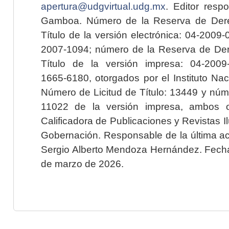
apertura@udgvirtual.udg.mx
. Editor resp
Gamboa. Número de la Reserva de Dere
Título de la versión electrónica: 04-200
2007-1094; número de la Reserva de Der
Título de la versión impresa: 04-200
1665-6180, otorgados por el Instituto Nac
Número de Licitud de Título: 13449 y núme
11022 de la versión impresa, ambos o
Calificadora de Publicaciones y Revistas I
Gobernación. Responsable de la última ac
Sergio Alberto Mendoza Hernández. Fecha 
de marzo de 2026.