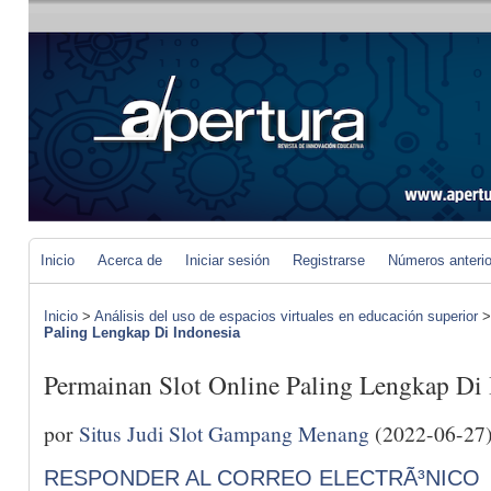
Inicio
Acerca de
Iniciar sesión
Registrarse
Números anteri
Inicio
>
Análisis del uso de espacios virtuales en educación superior
Paling Lengkap Di Indonesia
Permainan Slot Online Paling Lengkap Di 
por
Situs Judi Slot Gampang Menang
(2022-06-27
RESPONDER AL CORREO ELECTRÃ³NICO