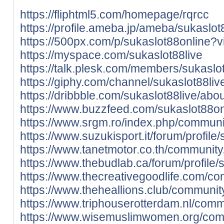
https://fliphtml5.com/homepage/rqrcc
https://profile.ameba.jp/ameba/sukaslot
https://500px.com/p/sukaslot88online?
https://myspace.com/sukaslot88live
https://talk.plesk.com/members/sukaslo
https://giphy.com/channel/sukaslot88liv
https://dribbble.com/sukaslot88live/abou
https://www.buzzfeed.com/sukaslot88on
https://www.srgm.ro/index.php/community
https://www.suzukisport.it/forum/profile/
https://www.tanetmotor.co.th/community/
https://www.thebudlab.ca/forum/profile/
https://www.thecreativegoodlife.com/com
https://www.theheallions.club/community
https://www.triphouserotterdam.nl/commu
https://www.wisemuslimwomen.org/commu