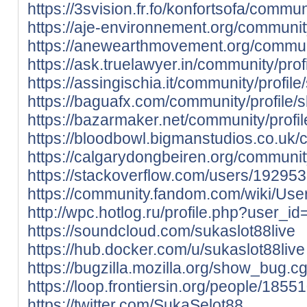
https://3svision.fr.fo/konfortsofa/commun
https://aje-environnement.org/community
https://anewearthmovement.org/communit
https://ask.truelawyer.in/community/prof
https://assingischia.it/community/profile
https://baguafx.com/community/profile/s
https://bazarmaker.net/community/profil
https://bloodbowl.bigmanstudios.co.uk/
https://calgarydongbeiren.org/community
https://stackoverflow.com/users/192953
https://community.fandom.com/wiki/User
http://wpc.hotlog.ru/profile.php?user_i
https://soundcloud.com/sukaslot88live
https://hub.docker.com/u/sukaslot88live
https://bugzilla.mozilla.org/show_bug.
https://loop.frontiersin.org/people/1855
https://twitter.com/SukaSelot88