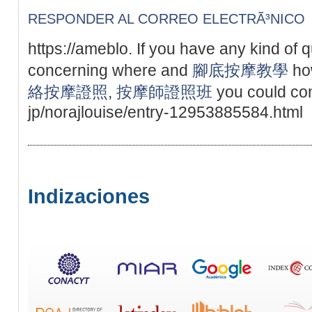
RESPONDER AL CORREO ELECTRÃ³NICO
https://ameblo. If you have any kind of 
concerning where and
腳底按摩教學
ho
絡按摩證照
,
按摩師證照班
you could con
jp/norajlouise/entry-12953885584.html
Indizaciones