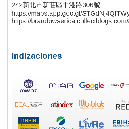
242新北市新莊區中港路306號
https://maps.app.goo.gl/STGdNj4QfTW
https://brandowserica.collectblogs.co
Indizaciones