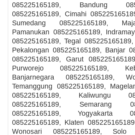
085225165189, Bandung 085
085225165189, Cimahi 08522516518
Sumedang 085225165189, Maja
Pamanukan 085225165189, Indramay
085225165189, Tegal 085225165189,
Pekalongan 085225165189, Banjar 0
085225165189, Garut 085225165189
Purworejo 085225165189, Ke
Banjarnegara 085225165189, W
Temanggung 085225165189, Magela
085225165189, Kaliwungu 085
085225165189, Semarang 0
085225165189, Yogyakarta 08
085225165189, Klaten 085225165189
Wonosari 085225165189, Solo 