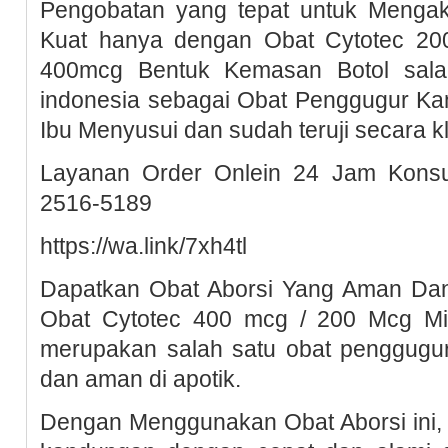
Pengobatan yang tepat untuk Mengak
Kuat hanya dengan Obat Cytotec 2
400mcg Bentuk Kemasan Botol salah
indonesia sebagai Obat Penggugur K
Ibu Menyusui dan sudah teruji secara kl
Layanan Order Onlein 24 Jam Konsu
2516-5189
https://wa.link/7xh4tl
Dapatkan Obat Aborsi Yang Aman Dan
Obat Cytotec 400 mcg / 200 Mcg Miso
merupakan salah satu obat penggugu
dan aman di apotik.
Dengan Menggunakan Obat Aborsi ini