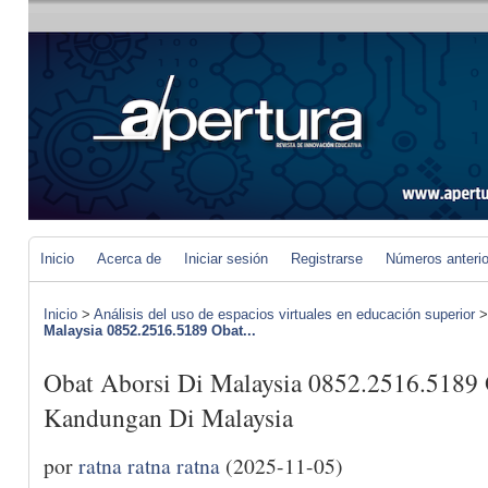
Inicio
Acerca de
Iniciar sesión
Registrarse
Números anteri
Inicio
>
Análisis del uso de espacios virtuales en educación superior
Malaysia 0852.2516.5189 Obat...
Obat Aborsi Di Malaysia 0852.2516.5189
Kandungan Di Malaysia
por
ratna ratna ratna
(2025-11-05)