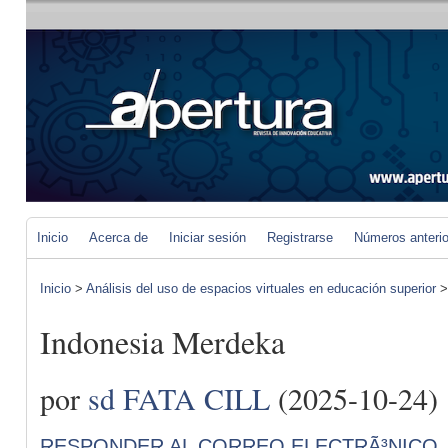
Inicio
Acerca de
Iniciar sesión
Registrarse
Números anteri
Inicio
>
Análisis del uso de espacios virtuales en educación superior
Indonesia Merdeka
por
sd FATA CILL
(2025-10-24)
RESPONDER AL CORREO ELECTRÃ³NICO