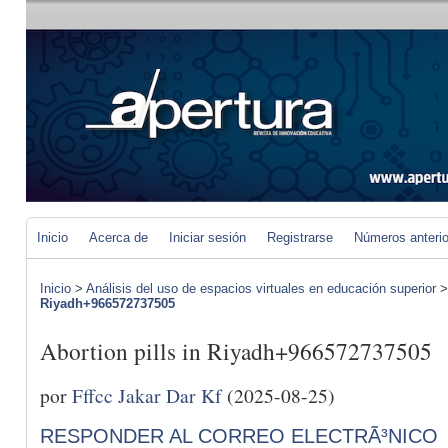
Inicio
Acerca de
Iniciar sesión
Registrarse
Números anteri
Inicio
>
Análisis del uso de espacios virtuales en educación superior
Riyadh+966572737505
Abortion pills in Riyadh+966572737505
por
Fffcc Jakar Dar Kf
(2025-08-25)
RESPONDER AL CORREO ELECTRÃ³NICO