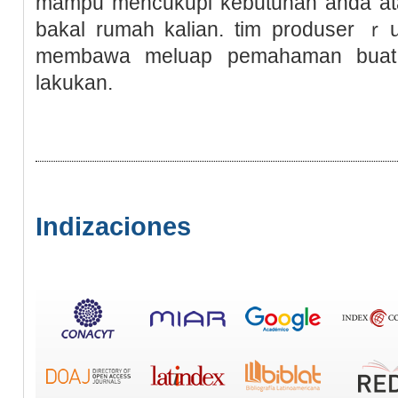
mampu mеncukupi kebutuhan andа at
bakal rumah kalian. tim produser ｒ
membawa meluap pemahaman buat s
lakukan.
Indizaciones