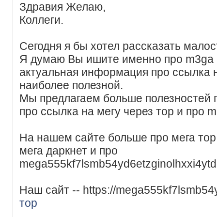
Здравия Желаю,
Коллеги.
Сегодня я бы хотел рассказать малос
Я думаю Вы ишите именно про m3ga g
актуальная информация про ссылка н
наиболее полезной.
Мы предлагаем больше полезностей п
про ссылка на мегу через тор и про m
На нашем сайте больше про мега то
мега даркнет и про
mega555kf7lsmb54yd6etzginolhxxi4ytd
Наш сайт -- https://mega555kf7lsmb5
тор