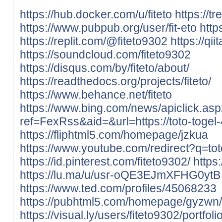
https://hub.docker.com/u/fiteto
https://tr
https://www.pubpub.org/user/fit-eto
http
https://replit.com/@fiteto9302
https://qii
https://soundcloud.com/fiteto9302
https://disqus.com/by/fiteto/about/
https://readthedocs.org/projects/fiteto/
https://www.behance.net/fiteto
https://www.bing.com/news/apiclick.as
ref=FexRss&aid=&url=https://toto-togel
https://fliphtml5.com/homepage/jzkua
https://www.youtube.com/redirect?q=to
https://id.pinterest.com/fiteto9302/
https
https://lu.ma/u/usr-oQE3EJmXFHG0ytB
https://www.ted.com/profiles/45068233
https://pubhtml5.com/homepage/gyzwn/
https://visual.ly/users/fiteto9302/portfoli