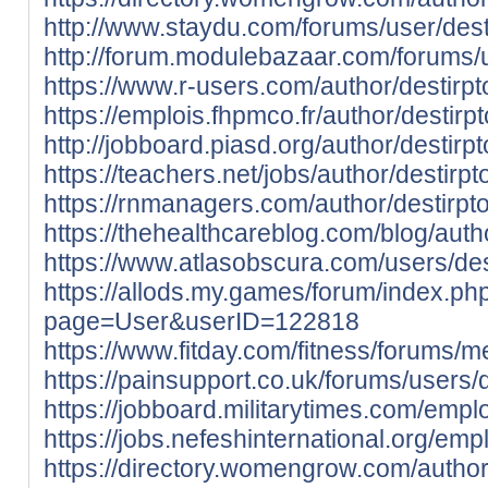
http://www.staydu.com/forums/user/dest
http://forum.modulebazaar.com/forums/u
https://www.r-users.com/author/destirpt
https://emplois.fhpmco.fr/author/destirpt
http://jobboard.piasd.org/author/destirpt
https://teachers.net/jobs/author/destirpto
https://rnmanagers.com/author/destirpto
https://thehealthcareblog.com/blog/autho
https://www.atlasobscura.com/users/des
https://allods.my.games/forum/index.ph
page=User&userID=122818
https://www.fitday.com/fitness/forums/m
https://painsupport.co.uk/forums/users/d
https://jobboard.militarytimes.com/emp
https://jobs.nefeshinternational.org/em
https://directory.womengrow.com/autho