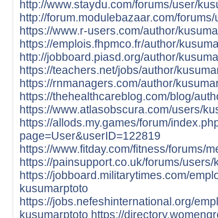
http://www.staydu.com/forums/user/kus
http://forum.modulebazaar.com/forums/
https://www.r-users.com/author/kusuma
https://emplois.fhpmco.fr/author/kusuma
http://jobboard.piasd.org/author/kusuma
https://teachers.net/jobs/author/kusuma
https://rnmanagers.com/author/kusumar
https://thehealthcareblog.com/blog/aut
https://www.atlasobscura.com/users/ku
https://allods.my.games/forum/index.ph
page=User&userID=122819
https://www.fitday.com/fitness/forums/
https://painsupport.co.uk/forums/users
https://jobboard.militarytimes.com/emp
kusumarptoto
https://jobs.nefeshinternational.org/em
kusumarptoto
https://directory.womengr