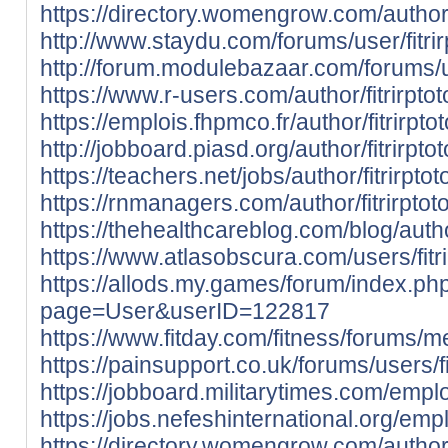
https://directory.womengrow.com/author/f
http://www.staydu.com/forums/user/fitrir
http://forum.modulebazaar.com/forums/use
https://www.r-users.com/author/fitrirptot
https://emplois.fhpmco.fr/author/fitrirptot
http://jobboard.piasd.org/author/fitrirptot
https://teachers.net/jobs/author/fitrirptot
https://rnmanagers.com/author/fitrirptoto
https://thehealthcareblog.com/blog/author
https://www.atlasobscura.com/users/fitri
https://allods.my.games/forum/index.ph
page=User&userID=122817
https://www.fitday.com/fitness/forums/me
https://painsupport.co.uk/forums/users/fit
https://jobboard.militarytimes.com/emplo
https://jobs.nefeshinternational.org/emp
https://directory.womengrow.com/author/