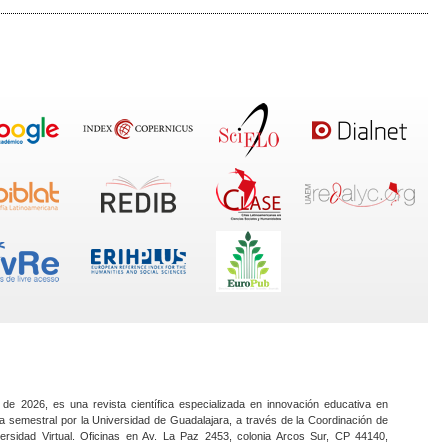
 de 2026, es una revista científica especializada en innovación educativa en
a semestral por la Universidad de Guadalajara, a través de la Coordinación de
ersidad Virtual. Oficinas en Av. La Paz 2453, colonia Arcos Sur, CP 44140,