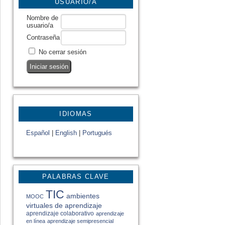
USUARIO/A
Nombre de
usuario/a
Contraseña
No cerrar sesión
IDIOMAS
Español
|
English
|
Portugués
PALABRAS CLAVE
TIC
ambientes
MOOC
virtuales de aprendizaje
aprendizaje colaborativo
aprendizaje
en línea
aprendizaje semipresencial