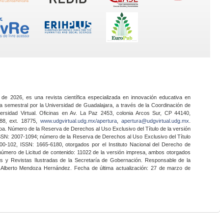
 de 2026, es una revista científica especializada en innovación educativa en
a semestral por la Universidad de Guadalajara, a través de la Coordinación de
ersidad Virtual. Oficinas en Av. La Paz 2453, colonia Arcos Sur, CP 44140,
888, ext. 18775,
www.udgvirtual.udg.mx/apertura
,
apertura@udgvirtual.udg.mx
.
a. Número de la Reserva de Derechos al Uso Exclusivo del Título de la versión
SSN: 2007-1094; número de la Reserva de Derechos al Uso Exclusivo del Título
0-102, ISSN: 1665-6180, otorgados por el Instituto Nacional del Derecho de
 número de Licitud de contenido: 11022 de la versión impresa, ambos otorgados
nes y Revistas Ilustradas de la Secretaría de Gobernación. Responsable de la
o Alberto Mendoza Hernández. Fecha de última actualización: 27 de marzo de