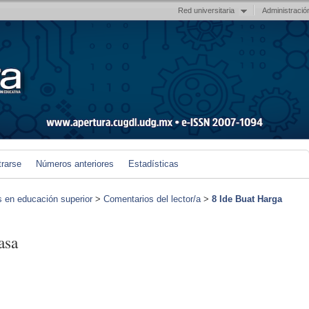
Red universitaria
Administració
trarse
Números anteriores
Estadísticas
s en educación superior
>
Comentarios del lector/a
>
8 Ide Buat Harga
asa