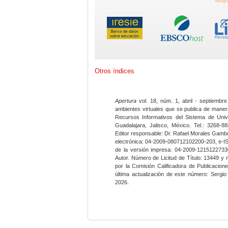
Otros índices
Apertura
vol. 18, núm. 1, abril - septiembre
ambientes virtuales que se publica de maner
Recursos Informativos del Sistema de Univ
Guadalajara, Jalisco, México. Tel.: 3268-8
Editor responsable: Dr. Rafael Morales Gambo
electrónica: 04-2009-080712102200-203, e-I
de la versión impresa: 04-2009-12151227330
Autor. Número de Licitud de Título: 13449 y
por la Comisión Calificadora de Publicacio
última actualización de este número: Sergi
2026.