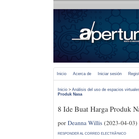
Inicio
Acerca de
Iniciar sesión
Regis
Inicio
>
Análisis del uso de espacios virtuale
Produk Nasa
8 Ide Buat Harga Produk N
por
Deanna Willis
(2023-04-03)
RESPONDER AL CORREO ELECTRÃ³NICO