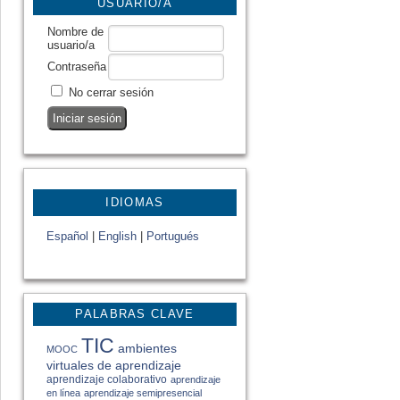
USUARIO/A
Nombre de
usuario/a
Contraseña
No cerrar sesión
IDIOMAS
Español
|
English
|
Portugués
PALABRAS CLAVE
TIC
ambientes
MOOC
virtuales de aprendizaje
aprendizaje colaborativo
aprendizaje
en línea
aprendizaje semipresencial