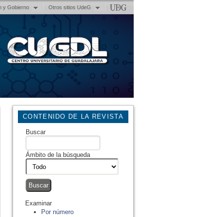
n y Gobierno
Otros sitios UdeG
CONTENIDO DE LA REVISTA
Buscar
Ámbito de la búsqueda
Examinar
Por número